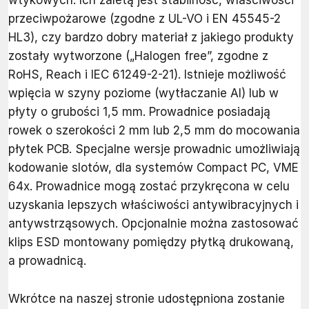
wtykowych. Ich zaletą jest stabilność, właściwości
przeciwpożarowe (zgodne z UL-VO i EN 45545-2
HL3), czy bardzo dobry materiał z jakiego produkty
zostały wytworzone („Halogen free”, zgodne z
RoHS, Reach i IEC 61249-2-21). Istnieje możliwość
wpięcia w szyny poziome (wytłaczanie Al) lub w
płyty o grubości 1,5 mm. Prowadnice posiadają
rowek o szerokości 2 mm lub 2,5 mm do mocowania
płytek PCB. Specjalne wersje prowadnic umożliwiają
kodowanie slotów, dla systemów Compact PC, VME
64x. Prowadnice mogą zostać przykręcona w celu
uzyskania lepszych właściwości antywibracyjnych i
antywstrząsowych. Opcjonalnie można zastosować
klips ESD montowany pomiędzy płytką drukowaną,
a prowadnicą.
Wkrótce na naszej stronie udostępniona zostanie