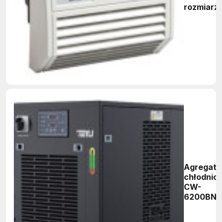
rozmiarze
Agregat
chłodnic
CW-
6200BN