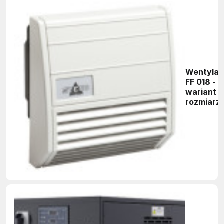
Wentylat
FF 018 -
wariant o
rozmiarze