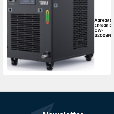
Agregat
chłodnic
CW-
6200BN