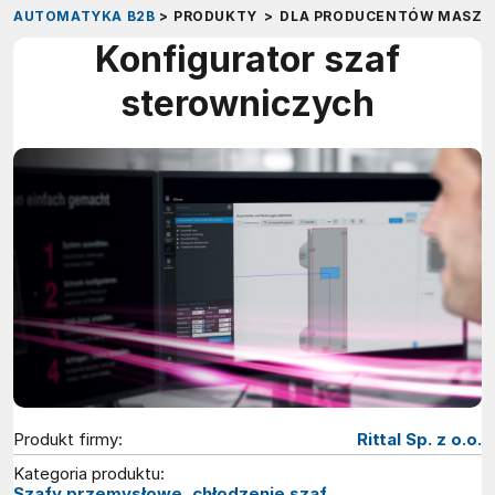
AUTOMATYKA B2B
>
PRODUKTY
>
DLA PRODUCENTÓW MASZY
Konfigurator szaf
sterowniczych
Produkt firmy:
Rittal Sp. z o.o.
Kategoria produktu:
Szafy przemysłowe, chłodzenie szaf