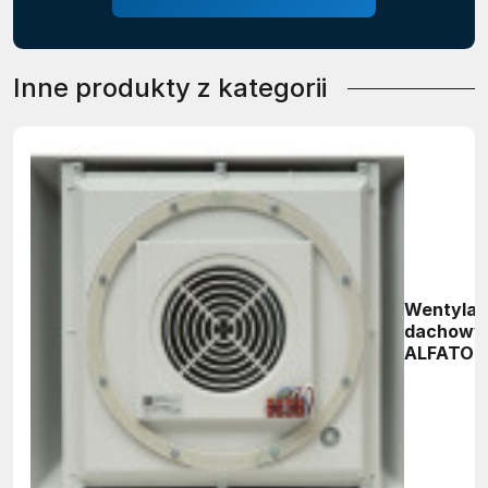
Inne produkty z kategorii
Wentylat
dachowy
ALFATOR