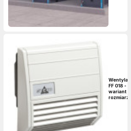
Wentylat
FF 018 -
wariant o
rozmiarze