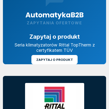
ZAPYTANIA OFERTOWE
Zapytaj o produkt
Seria klimatyzatorów Rittal TopTherm z
certyfikatem TÜV
ZAPYTAJ O PRODUKT