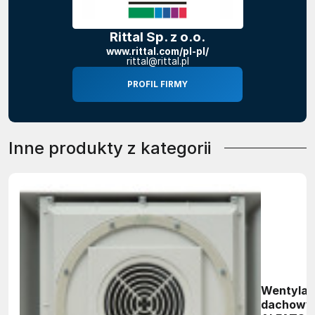
Rittal Sp. z o.o.
www.rittal.com/pl-pl/
rittal@rittal.pl
PROFIL FIRMY
Inne produkty z kategorii
Wentylat
dachowy