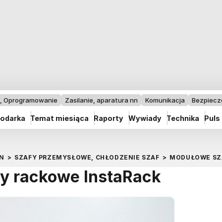
I, Oprogramowanie
Zasilanie, aparatura nn
Komunikacja
Bezpiec
odarka
Temat miesiąca
Raporty
Wywiady
Technika
Puls
N
>
SZAFY PRZEMYSŁOWE, CHŁODZENIE SZAF
>
MODUŁOWE SZ
y rackowe InstaRack