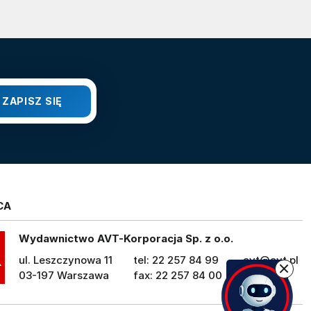
CA
Wydawnictwo AVT-Korporacja Sp. z o.o.
ul. Leszczynowa 11
tel: 22 257 84 99
avt@avt.pl
03-197 Warszawa
fax: 22 257 84 00
avt.pl