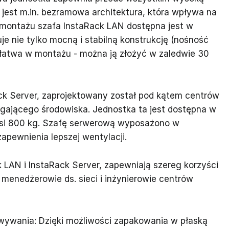
ą jest m.in. bezramowa architektura, która wpływa na
 montażu szafa InstaRack LAN dostępna jest w
e nie tylko mocną i stabilną konstrukcję (nośność
t łatwa w montażu - można ją złożyć w zaledwie 30
ack Server, zaprojektowany został pod kątem centrów
agającego środowiska. Jednostka ta jest dostępna w
nosi 800 kg. Szafę serwerową wyposażono w
zapewnienia lepszej wentylacji.
 LAN i InstaRack Server, zapewniają szereg korzyści
menedżerowie ds. sieci i inżynierowie centrów
owywania: Dzięki możliwości zapakowania w płaską