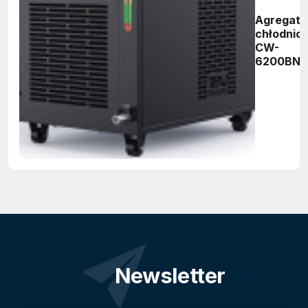
Agregat
chłodnic
CW-
6200BN
Newsletter