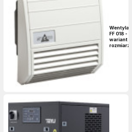
Wentylat
FF 018 -
wariant o
rozmiarze