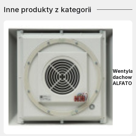
Inne produkty z kategorii
Wentylat
dachowy
ALFATOR