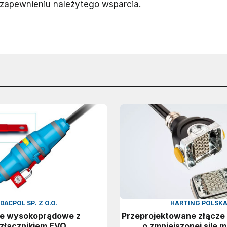
 zapewnieniu należytego wsparcia.
DACPOL SP. Z O.O.
HARTING POLSK
ze wysokoprądowe z
Przeprojektowane złącze
złącznikiem EVO
o zmniejszonej sile 