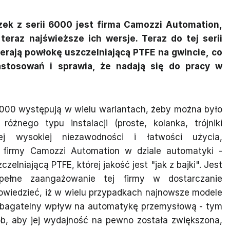
k z serii 6000 jest firma Camozzi Automation,
eraz najświeższe ich wersje. Teraz do tej serii
erają powłokę uszczelniającą PTFE na gwincie, co
astosowań i sprawia, że nadają się do pracy w
6000 występują w wielu wariantach, żeby można było
nego typu instalacji (proste, kolanka, trójniki
ej wysokiej niezawodności i łatwości użycia,
ę firmy Camozzi Automation w dziale automatyki -
elniającą PTFE, której jakość jest "jak z bajki". Jest
ełne zaangażowanie tej firmy w dostarczanie
wiedzieć, iż w wielu przypadkach najnowsze modele
iebagatelny wpływ na automatykę przemysłową - tym
ób, aby jej wydajność na pewno została zwiększona,