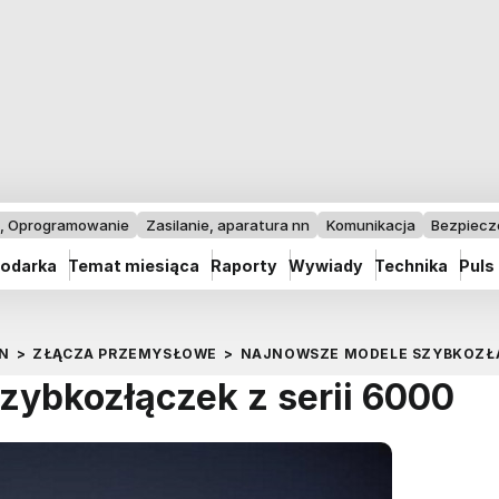
I, Oprogramowanie
Zasilanie, aparatura nn
Komunikacja
Bezpiec
odarka
Temat miesiąca
Raporty
Wywiady
Technika
Puls
N
>
ZŁĄCZA PRZEMYSŁOWE
>
NAJNOWSZE MODELE SZYBKOZŁĄC
ybkozłączek z serii 6000