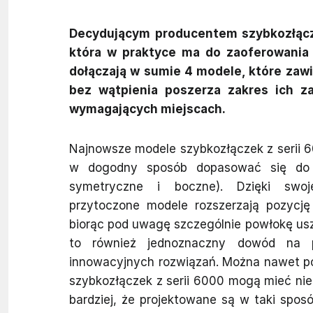
Decydującym producentem szybkozłącze
która w praktyce ma do zaoferowania t
dołączają w sumie 4 modele, które zawi
bez wątpienia poszerza zakres ich z
wymagających miejscach.
Najnowsze modele szybkozłączek z serii 
w dogodny sposób dopasować się do róż
symetryczne i boczne). Dzięki swoj
przytoczone modele rozszerzają pozycj
biorąc pod uwagę szczególnie powłokę uszcz
to również jednoznaczny dowód na p
innowacyjnych rozwiązań. Można nawet po
szybkozłączek z serii 6000 mogą mieć n
bardziej, że projektowane są w taki spos