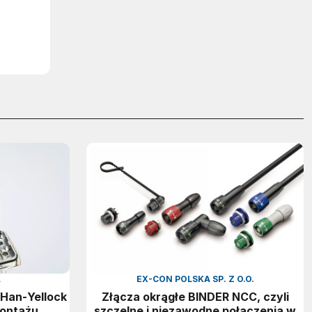
A
EX-CON POLSKA SP. Z O.O.
 Han‑Yellock
Złącza okrągłe BINDER NCC, czyli
montażu
szczelne i niezawodne połączenia w