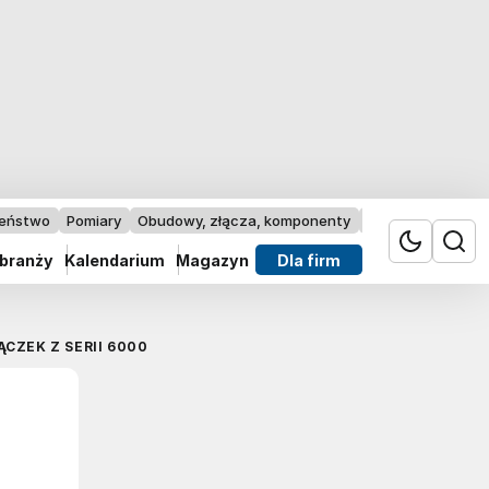
zeństwo
Pomiary
Obudowy, złącza, komponenty
Przemysł 4.0
 branży
Kalendarium
Magazyn
Dla firm
ZEK Z SERII 6000