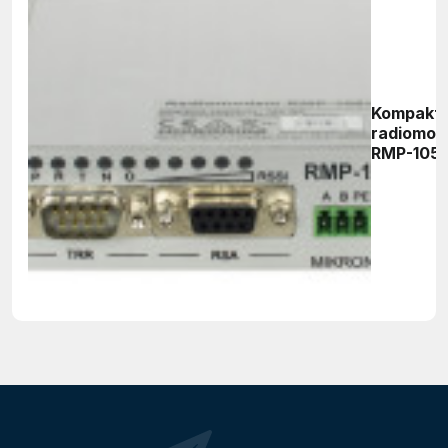
Kompakt
radiomo
RMP-105(