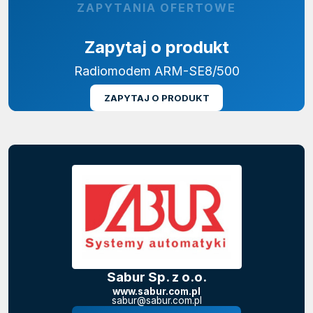
ZAPYTANIA OFERTOWE
Zapytaj o produkt
Radiomodem ARM-SE8/500
ZAPYTAJ O PRODUKT
Sabur Sp. z o.o.
www.sabur.com.pl
sabur@sabur.com.pl