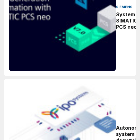
SIEMENS
System
SIMATIC
PCS neo
Autonom
system