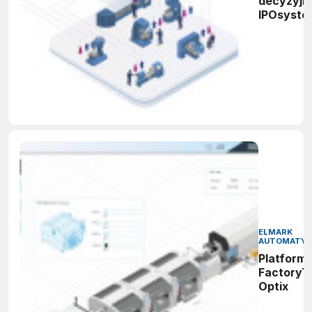
decyzyjn
IPOsyste
ELMARK
AUTOMATYK
Platform
FactoryT
Optix