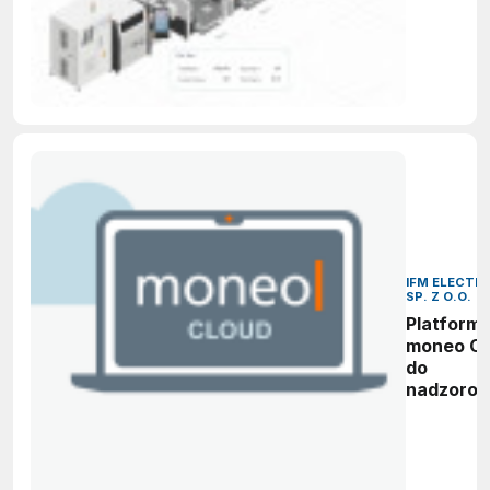
IFM ELECTR
SP. Z O.O.
Platform
moneo Cl
do
nadzorow
procesó
produkcji