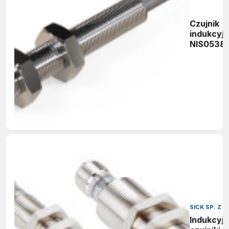
Czujnik
indukcyj
NIS0538
SICK SP. Z O
Indukcyj