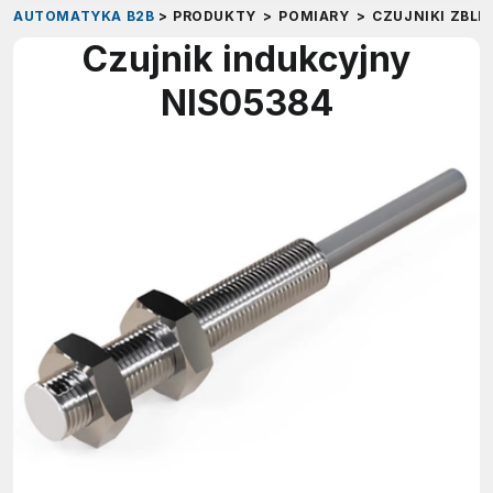
AUTOMATYKA B2B
>
PRODUKTY
>
POMIARY
>
CZUJNIKI ZBLI
Czujnik indukcyjny
NIS05384