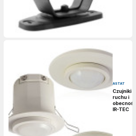
ASTAT
Czujniki
ruchu i
obecnośc
IR-TEC