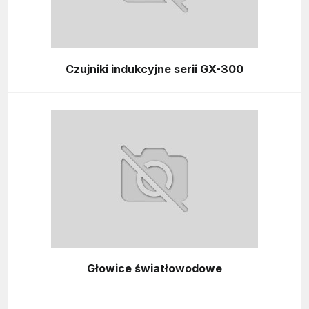
Czujniki indukcyjne serii GX-300
Głowice światłowodowe