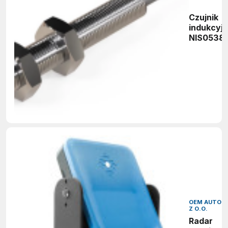
Czujnik
indukcyj
NIS0538
OEM AUTOMA
Z O.O.
Radar