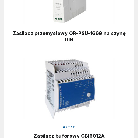
Zasilacz przemysłowy OR-PSU-1669 na szynę
DIN
ASTAT
Zasilacz buforowy CBI6012A