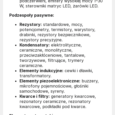
podczerwieni, emitery wysokiej mocy 1–30
W, sterowniki matryc LED, żarówki LED.
Podzespoły pasywne:
Rezystory:
standardowe, mocy,
potencjometry, termistory, warystory,
drabinki, rezystory bezpiecznikowe,
rezystory precyzyjne.
Kondensatory:
elektrolityczne,
ceramiczne, monolityczne,
przeciwzakłóceniowe, tantalowe,
tworzywowe, filtrujące, trymery
ceramiczne.
Elementy indukcyjne:
cewki i dławiki,
transformatory.
Elementy piezoelektroniczne:
buzzery,
mikrofony pojemnościowe, głośniki
samochodowe, syreny.
Kwarce i filtry:
generatory kwarcowe,
rezonatory ceramiczne, rezonatory
kwarcowe, podkładki pod kwarce.