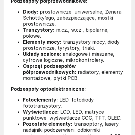
Podzespoły półprzewodnikowe:
Diody:
prostownicze, uniwersalne, Zenera,
Schottky’ego, zabezpieczające, mostki
prostownicze.
Tranzystory:
m.cz., w.cz., bipolarne,
polowe.
Elementy mocy:
tranzystory mocy, diody
prostownicze, tyrystory, triaki.
Układy scalone:
analogowe i mieszane,
cyfrowe logiczne, mikrokontrolery.
Osprzęt podzespołów
półprzewodnikowych:
radiatory, elementy
montażowe, płytki PCB.
Podzespoły optoelektroniczne:
Fotoelementy:
LED, fotodiody,
fototranzystory.
Wyświetlacze:
LCD, LED, matryce
punktowe, wyświetlacze COG, TFT, OLED.
Pozostałe elementy:
transoptory, lasery,
nadajniki podczerwieni, odbiorniki