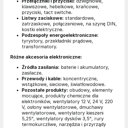
Przełączniki i przyciski:
dźwigniowe,
klawiszowe, hebelkowe, krańcowe,
przyciski, tact switche.
Listwy zaciskowe:
standardowe,
zatrzaskowe, połączeniowe, na szynę DIN,
kostki elektryczne.
Podzespoły energoelektroniczne:
tyrystory, przekładniki prądowe,
transformatory.
Różne akcesoria elektroniczne:
Źródła zasilania:
baterie i akumulatory,
zasilacze.
Przewody i kable:
koncentryczne,
wstążkowe, sieciowe, światłowodowe.
Pozostałe produkty:
obudowy, elementy
mocujące, produkty chemiczne dla
elektroników, wentylatory 12 V, 24 V, 220
V, osłony wentylatorowe, dmuchawy
wentylatorowe, wentylatory kieszeni
5,25", wentylatory dysków 3,5", rury
termokurczliwe, narzędzia i przyrządy