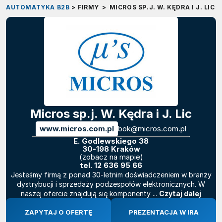
AUTOMATYKA B2B
>
FIRMY
>
MICROS SP.J. W. KĘDRA I J. LIC
Micros sp.j. W. Kędra i J. Lic
www.micros.com.pl
bok@micros.com.pl
E. Godlewskiego 38
30-198 Kraków
(zobacz na mapie)
tel.
12 636 95 66
Jesteśmy firmą z ponad 30-letnim doświadczeniem w branży
dystrybucji i sprzedaży podzespołów elektronicznych. W
naszej ofercie znajdują się komponenty ...
Czytaj dalej
ZAPYTAJ O OFERTĘ
PREZENTACJA W IRA