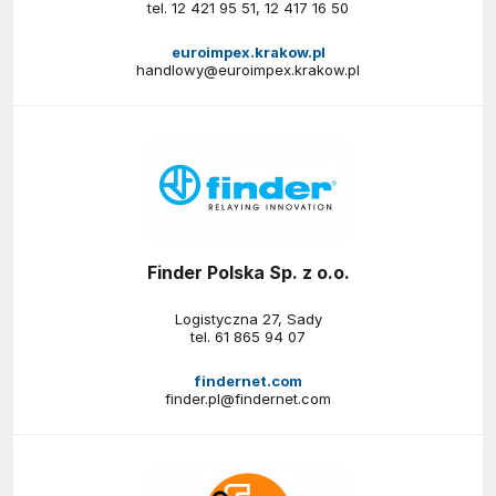
tel.
12 421 95 51
,
12 417 16 50
euroimpex.krakow.pl
handlowy@euroimpex.krakow.pl
Finder Polska Sp. z o.o.
Logistyczna 27, Sady
tel.
61 865 94 07
findernet.com
finder.pl@findernet.com