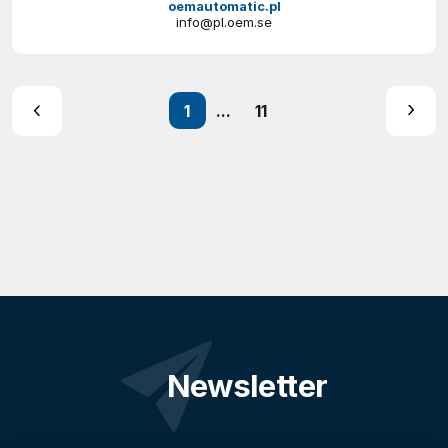
oemautomatic.pl
info@pl.oem.se
1
...
11
Newsletter