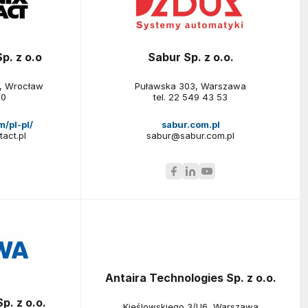
p. z o.o
Sabur Sp. z o.o.
, Wrocław
Puławska 303, Warszawa
10
tel.
22 549 43 53
/pl-pl/
sabur.com.pl
act.pl
sabur@sabur.com.pl
Antaira Technologies Sp. z o.o.
. z o.o.
Kieślowskiego 3/U6, Warszawa