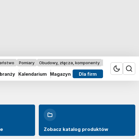
zeństwo
Pomiary
Obudowy, złącza, komponenty
Przemysł 4.0
 branży
Kalendarium
Magazyn
Dla firm
we
Zobacz katalog produktów