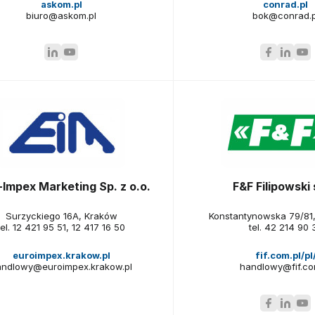
askom.pl
conrad.pl
biuro@askom.pl
bok@conrad.p
-Impex Marketing Sp. z o.o.
F&F Filipowski s
Surzyckiego 16A, Kraków
Konstantynowska 79/81,
tel.
12 421 95 51
,
12 417 16 50
tel.
42 214 90 
euroimpex.krakow.pl
fif.com.pl/pl
andlowy@euroimpex.krakow.pl
handlowy@fif.co