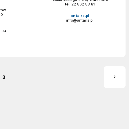
tel.
22 862 88 81
ław
70
antaira.pl
info@antaira.pl
.eu
3