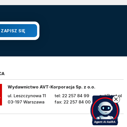
CA
Wydawnictwo AVT-Korporacja Sp. z o.o.
ul. Leszczynowa 11
tel: 22 257 84 99
avt@avt.pl
03-197 Warszawa
fax: 22 257 84 00
avt.pl