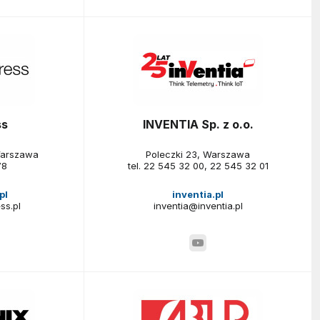
ss
INVENTIA Sp. z o.o.
Warszawa
Poleczki 23, Warszawa
78
tel.
22 545 32 00
,
22 545 32 01
pl
inventia.pl
ss.pl
inventia@inventia.pl