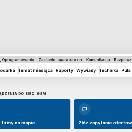
I, Oprogramowanie
Zasilanie, aparatura nn
Komunikacja
Bezpiec
odarka
Temat miesiąca
Raporty
Wywiady
Technika
Puls
ĄDZENIA DO SIECI GSM
 firmy na mapie
Złóż zapytanie oferto