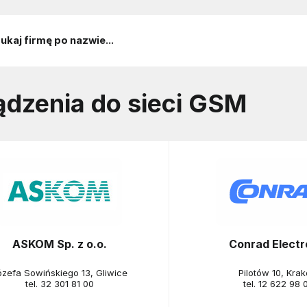
ądzenia do sieci GSM
ASKOM Sp. z o.o.
Conrad Electr
ózefa Sowińskiego 13, Gliwice
Pilotów 10, Kra
tel.
32 301 81 00
tel.
12 622 98 