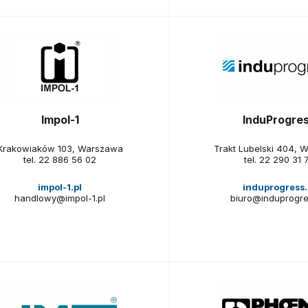
Impol-1
InduProgre
Krakowiaków 103, Warszawa
Trakt Lubelski 404, 
tel.
22 886 56 02
tel.
22 290 31 
impol-1.pl
induprogress.
handlowy@impol-1.pl
biuro@induprogre