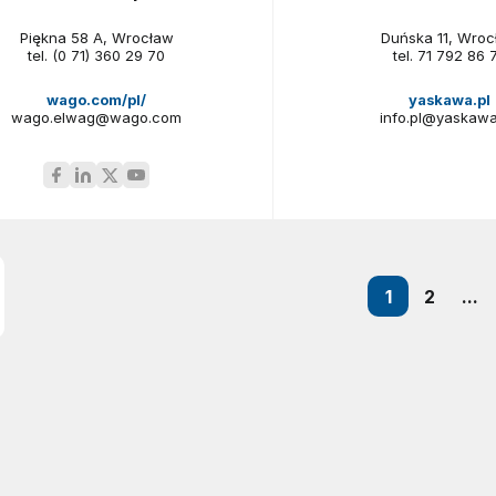
Piękna 58 A, Wrocław
Duńska 11, Wroc
tel.
(0 71) 360 29 70
tel.
71 792 86 
wago.com/pl/
yaskawa.pl
wago.elwag@wago.com
info.pl@yaskawa
1
2
...