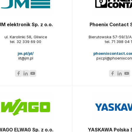
JM elektronik Sp. z o.o.
Phoenix Contact S
ul. Karolinki 58, Gliwice
Bierutowska 57-59/3/A
tel.
32 339 69 00
tel.
71 398 04 
jm.pl/pl/
phoenixcontact.com
iit@jm.pl
pxcpl@phoenixcont
WAGO ELWAG Sp. z o.o.
YASKAWA Polska Sp