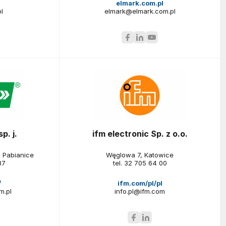
elmark.com.pl
l
elmark@elmark.com.pl
p. j.
ifm electronic Sp. z o.o.
 Pabianice
Węglowa 7, Katowice
37
tel.
32 705 64 00
/
ifm.com/pl/pl
m.pl
info.pl@ifm.com