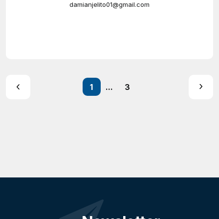
damianjelito01@gmail.com
1
...
3