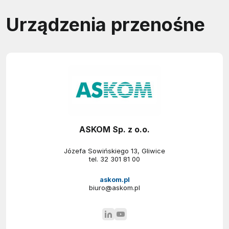
Urządzenia przenośne
ASKOM Sp. z o.o.
Józefa Sowińskiego 13, Gliwice
tel.
32 301 81 00
askom.pl
biuro@askom.pl