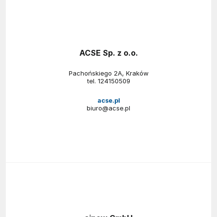
ACSE Sp. z o.o.
Pachońskiego 2A, Kraków
tel.
124150509
acse.pl
biuro@acse.pl