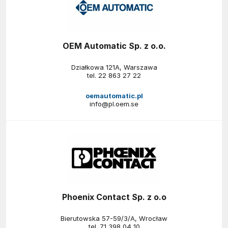
OEM Automatic Sp. z o.o.
Działkowa 121A, Warszawa
tel.
22 863 27 22
oemautomatic.pl
info@pl.oem.se
Phoenix Contact Sp. z o.o
Bierutowska 57-59/3/A, Wrocław
tel.
71 398 04 10