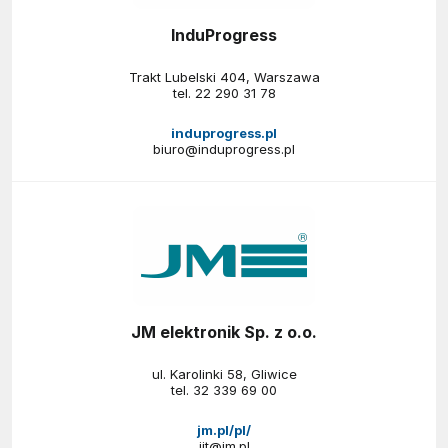
InduProgress
Trakt Lubelski 404, Warszawa
tel.
22 290 31 78
induprogress.pl
biuro@induprogress.pl
JM elektronik Sp. z o.o.
ul. Karolinki 58, Gliwice
tel.
32 339 69 00
jm.pl/pl/
iit@jm.pl