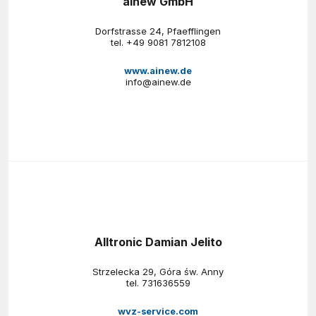
ainew GmbH
Dorfstrasse 24, Pfaefflingen
tel.
+49 9081 7812108
www.ainew.de
info@ainew.de
Alltronic Damian Jelito
Strzelecka 29, Góra św. Anny
tel.
731636559
wvz-service.com