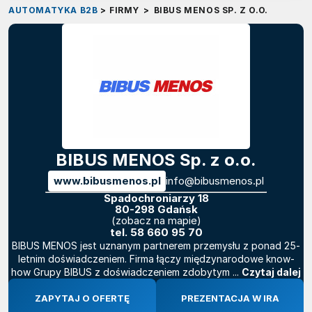
AUTOMATYKA B2B
>
FIRMY
>
BIBUS MENOS SP. Z O.O.
BIBUS MENOS Sp. z o.o.
www.bibusmenos.pl
info@bibusmenos.pl
Spadochroniarzy 18
80-298 Gdańsk
(zobacz na mapie)
tel.
58 660 95 70
BIBUS MENOS jest uznanym partnerem przemysłu z ponad 25-
letnim doświadczeniem. Firma łączy międzynarodowe know-
how Grupy BIBUS z doświadczeniem zdobytym ...
Czytaj dalej
ZAPYTAJ O OFERTĘ
PREZENTACJA W IRA