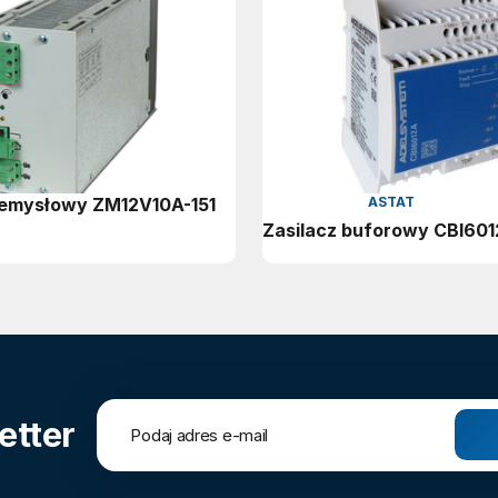
zemysłowy ZM12V10A-151
ASTAT
Zasilacz buforowy CBI60
etter