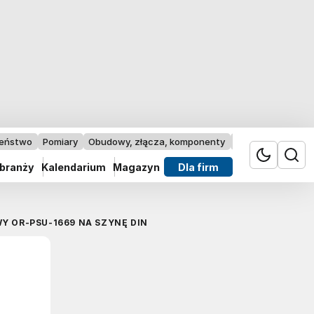
zeństwo
Pomiary
Obudowy, złącza, komponenty
Przemysł 4.0
 branży
Kalendarium
Magazyn
Dla firm
Y OR-PSU-1669 NA SZYNĘ DIN