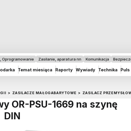
I, Oprogramowanie
Zasilanie, aparatura nn
Komunikacja
Bezpiec
odarka
Temat miesiąca
Raporty
Wywiady
Technika
Puls
GII
>
ZASILACZE MAŁOGABARYTOWE
>
ZASILACZ PRZEMYSŁOW
wy OR-PSU-1669 na szynę
DIN