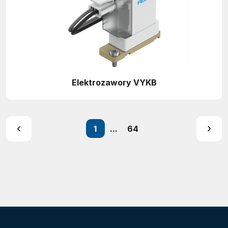
Elektrozawory VYKB
1
...
64