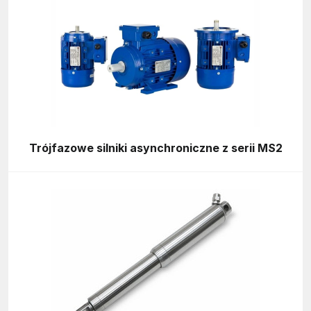
Trójfazowe silniki asynchroniczne z serii MS2