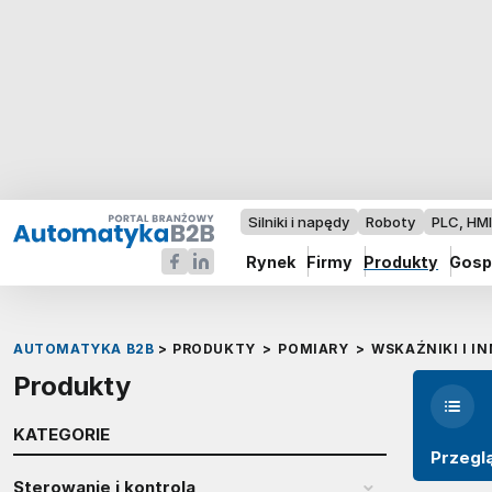
Silniki i napędy
Roboty
PLC, HM
Rynek
Firmy
Produkty
Gosp
AUTOMATYKA B2B
>
PRODUKTY
>
POMIARY
>
WSKAŹNIKI I I
Produkty
KATEGORIE
Przegl
Sterowanie i kontrola