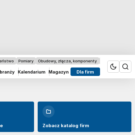
zeństwo
Pomiary
Obudowy, złącza, komponenty
Przemysł 4.0
 branży
Kalendarium
Magazyn
Dla firm
we
Zobacz katalog firm