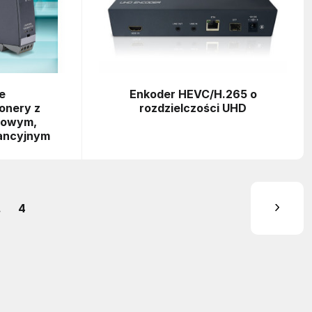
e
Enkoder HEVC/H.265 o
onery z
rozdzielczości UHD
iowym,
ancyjnym
.
4