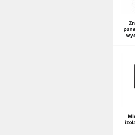
Zm
pane
wys
Mi
izol