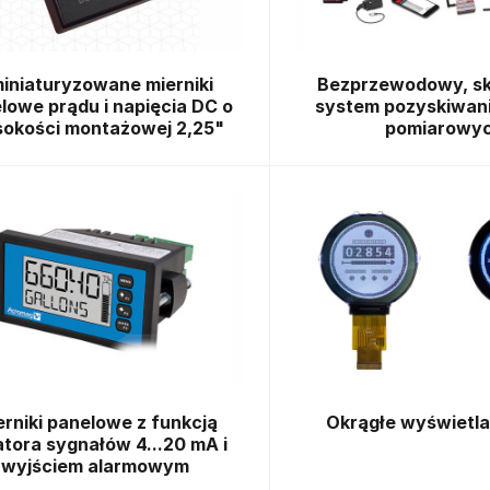
iniaturyzowane mierniki
Bezprzewodowy, sk
lowe prądu i napięcia DC o
system pozyskiwan
okości montażowej 2,25"
pomiarowy
erniki panelowe z funkcją
Okrągłe wyświetl
atora sygnałów 4...20 mA i
wyjściem alarmowym