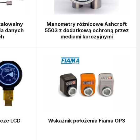
alowalny
Manometry różnicowe Ashcroft
ia danych
5503 z dodatkową ochroną przez
ch
mediami korozyjnymi
acze LCD
Wskaźnik położenia Fiama OP3