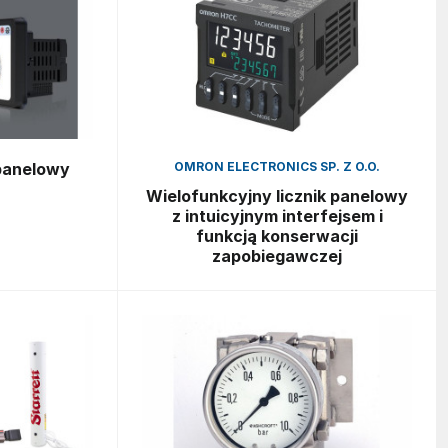
 panelowy
OMRON ELECTRONICS SP. Z O.O.
Wielofunkcyjny licznik panelowy
z intuicyjnym interfejsem i
funkcją konserwacji
zapobiegawczej