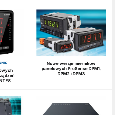
ONIC
Nowe wersje mierników
panelowych ProSense DPM1,
rowych
DPM2 i DPM3
ządzeń
ENTES