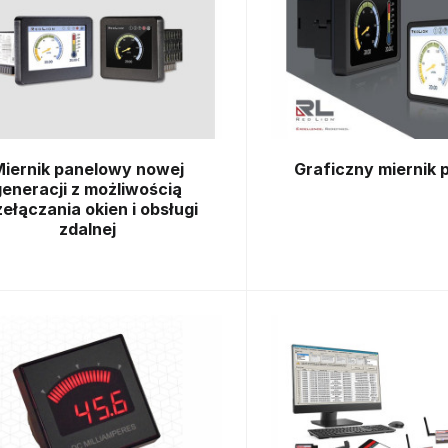
iernik panelowy nowej
Graficzny miernik
generacji z możliwością
zełączania okien i obsługi
zdalnej