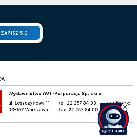
CA
Wydawnictwo AVT-Korporacja Sp. z o.o.
ul. Leszczynowa 11
tel: 22 257 84 99
avt@avt.pl
03-197 Warszawa
fax: 22 257 84 00
avt.pl