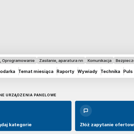
I, Oprogramowanie
Zasilanie, aparatura nn
Komunikacja
Bezpiec
odarka
Temat miesiąca
Raporty
Wywiady
Technika
Puls
NNE URZĄDZENIA PANELOWE
ądaj kategorie
Złóż zapytanie oferto