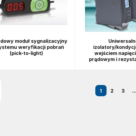
dowy moduł sygnalizacyjny
Uniwersaln
ystemu weryfikacji pobrań
izolatory/kondycj
(pick-to-light)
wejściem napięc
prądowym i rezyst
1
2
3
..