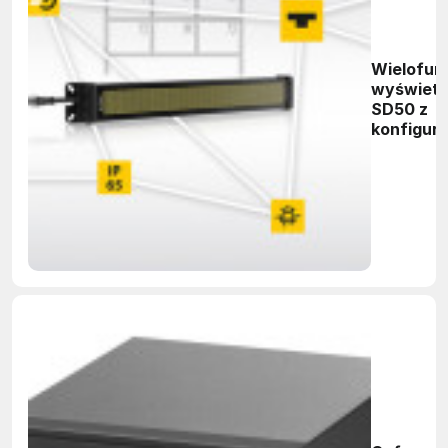
Wielofun
wyświetl
SD50 z
konfigur
diodami 