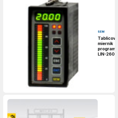
SEM
Tablicow
miernik
program
LIN-260