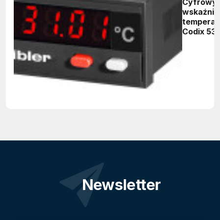
Cyfrowy
wskaźnik
temperat
Codix 531
Newsletter