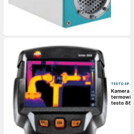
TESTO SP. Z
Kamera
termowiz
testo 86