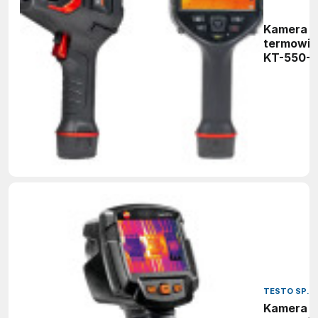
Kamera
termowiz
KT-550-
TESTO SP. Z
Kamera