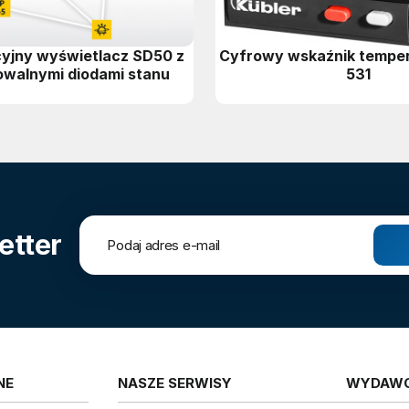
yjny wyświetlacz SD50 z
Cyfrowy wskaźnik temper
owalnymi diodami stanu
531
etter
NE
NASZE SERWISY
WYDAW