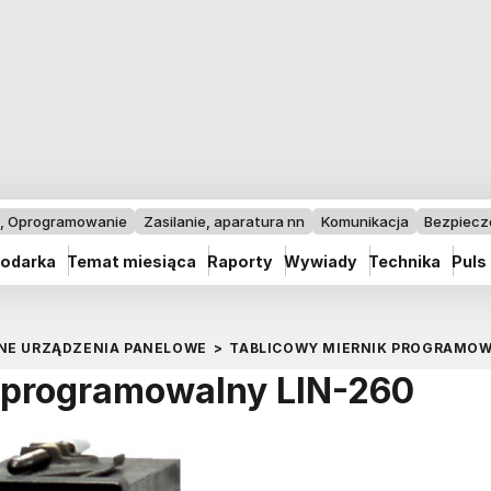
I, Oprogramowanie
Zasilanie, aparatura nn
Komunikacja
Bezpiec
odarka
Temat miesiąca
Raporty
Wywiady
Technika
Puls
NNE URZĄDZENIA PANELOWE
>
TABLICOWY MIERNIK PROGRAMOW
 programowalny LIN-260