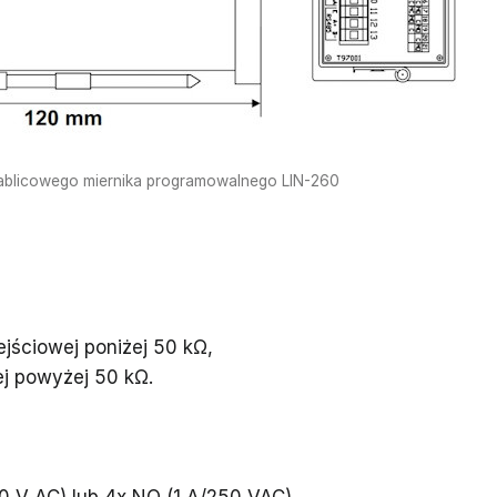
ablicowego miernika programowalnego LIN-260
ejściowej poniżej 50 kΩ,
ej powyżej 50 kΩ.
 V AC) lub 4x NO (1 A/250 VAC).