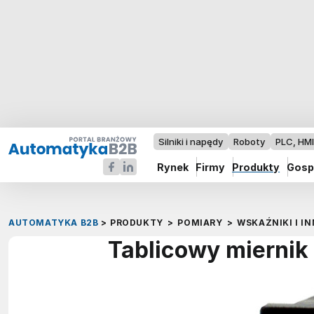
Silniki i napędy
Roboty
PLC, HM
Rynek
Firmy
Produkty
Gosp
AUTOMATYKA B2B
>
PRODUKTY
>
POMIARY
>
WSKAŹNIKI I I
Tablicowy miernik