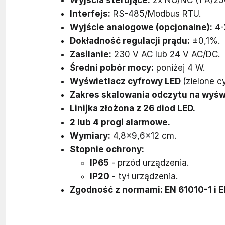
Interfejs:
RS-485/Modbus RTU.
Wyjście analogowe (opcjonalne):
4-
Dokładność regulacji prądu:
±0,1%.
Zasilanie:
230 V AC lub 24 V AC/DC.
Średni pobór mocy:
poniżej 4 W.
Wyświetlacz cyfrowy LED
(zielone cy
Zakres skalowania odczytu na wyśw
Linijka złożona z 26 diod LED.
2 lub 4 progi alarmowe.
Wymiary:
4,8x9,6x12 cm.
Stopnie ochrony:
IP65
- przód urządzenia.
IP20
- tył urządzenia.
Zgodność z normami: EN 61010-1 i E