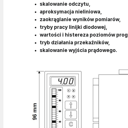
skalowanie odczytu,
aproksymacja nieliniowa,
zaokrąglanie wyników pomiarów,
tryby pracy linijki diodowej,
wartości i histereza poziomów pro
tryb działania przekaźników,
skalowanie wyjścia prądowego.