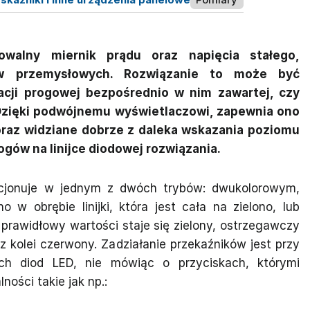
owalny miernik prądu oraz napięcia stałego,
ów przemysłowych. Rozwiązanie to może być
acji progowej bezpośrednio w nim zawartej, czy
Dzięki podwójnemu wyświetlaczowi, zapewnia ono
oraz widziane dobrze z daleka wskazania poziomu
gów na linijce diodowej rozwiązania.
nkcjonuje w jednym z dwóch trybów: dwukolorowym,
w obrębie linijki, która jest cała na zielono, lub
 prawidłowy wartości staje się zielony, ostrzegawczy
 z kolei czerwony. Zadziałanie przekaźników jest przy
h diod LED, nie mówiąc o przyciskach, którymi
ości takie jak np.: