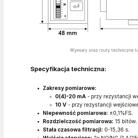
Wymiary oraz rzuty techniczne t
Specyfikacja techniczna:
Zakresy pomiarowe:
0(4)-20 mA
- przy rezystancji w
10 V
- przy rezystancji wejściow
Niepewność pomiarowa:
±0,1%FS.
Rozdzielczość pomiarowa:
15 bitów.
Stała czasowa filtracji:
0-15,36 s.
Wyjścia sterujące:
2x NO/NC (1 A/250