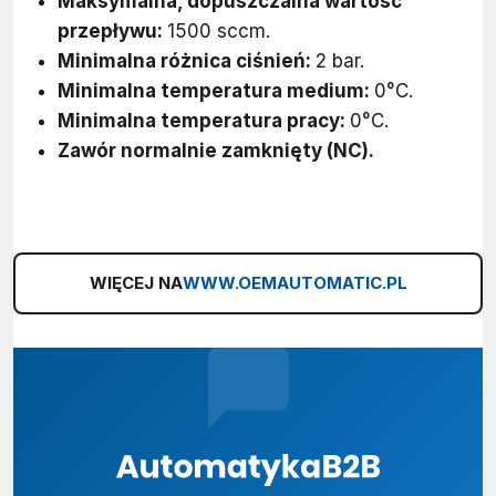
Maksymalna, dopuszczalna wartość
przepływu:
1500 sccm.
Minimalna różnica ciśnień:
2 bar.
Minimalna temperatura medium:
0°C.
Minimalna temperatura pracy:
0°C.
Zawór normalnie zamknięty (NC).
WIĘCEJ NA
WWW.OEMAUTOMATIC.PL