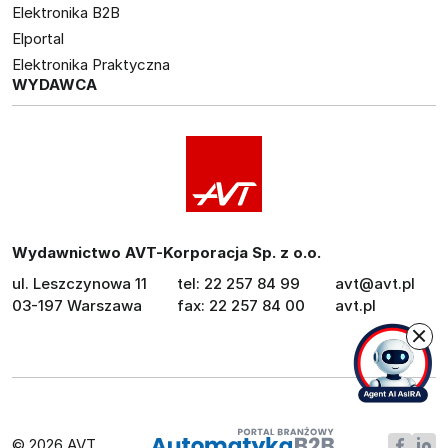
Elektronika B2B
Elportal
Elektronika Praktyczna
WYDAWCA
Wydawnictwo AVT-Korporacja Sp. z o.o.
ul. Leszczynowa 11
tel: 22 257 84 99
avt@avt.pl
03-197 Warszawa
fax: 22 257 84 00
avt.pl
© 2026 AVT