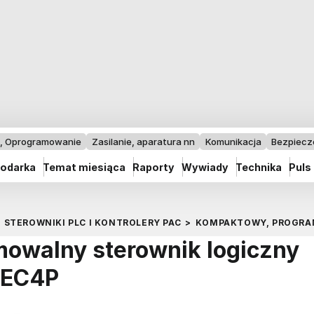
I, Oprogramowanie
Zasilanie, aparatura nn
Komunikacja
Bezpiec
odarka
Temat miesiąca
Raporty
Wywiady
Technika
Puls
STEROWNIKI PLC I KONTROLERY PAC
>
KOMPAKTOWY, PROGRA
owalny sterownik logiczny
EC4P