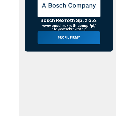
Bosch Rexroth Sp. z o.o.
www.boschrexroth.com/pl/pl/
info@boschrexroth.pl
PROFIL FIRMY