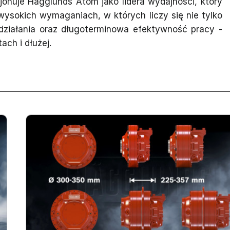
cjonuje Hägglunds Atom jako lidera wydajności, który
sokich wymaganiach, w których liczy się nie tylko
działania oraz długoterminowa efektywność pracy -
ach i dłużej.