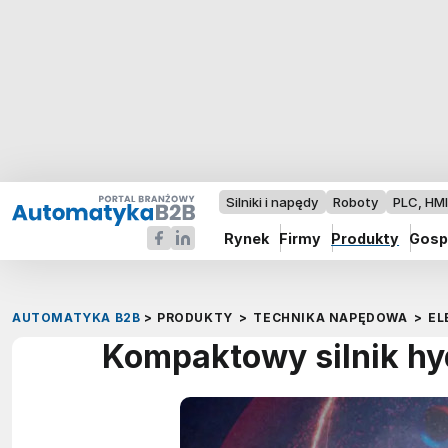
Silniki i napędy
Roboty
PLC, HM
Rynek
Firmy
Produkty
Gosp
AUTOMATYKA B2B
>
PRODUKTY
>
TECHNIKA NAPĘDOWA
>
EL
Kompaktowy silnik hy