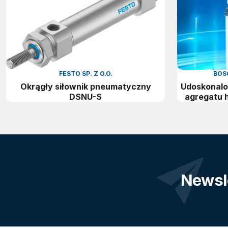
FESTO SP. Z O.O.
BOSC
Okrągły siłownik pneumatyczny
Udoskonal
DSNU-S
agregatu 
Newsl