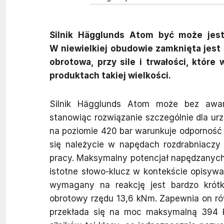
Silnik Hägglunds Atom być może jest
W niewielkiej obudowie zamknięta jest
obrotowa, przy sile i trwałości, które
produktach takiej wielkości.
Silnik Hägglunds Atom może bez awar
stanowiąc rozwiązanie szczególnie dla ur
na poziomie 420 bar warunkuje odporność 
się należycie w napędach rozdrabniacz
pracy. Maksymalny potencjał napędzanych
istotne słowo-klucz w kontekście opisywan
wymagany na reakcję jest bardzo krótk
obrotowy rzędu 13,6 kNm. Zapewnia on ró
przekłada się na moc maksymalną 394 k