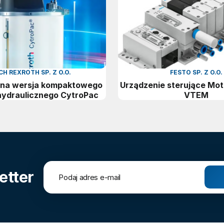
H REXROTH SP. Z O.O.
FESTO SP. Z O.O.
ona wersja kompaktowego
Urządzenie sterujące Mot
hydraulicznego CytroPac
VTEM
etter