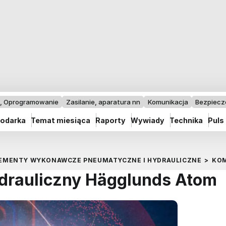
I, Oprogramowanie
Zasilanie, aparatura nn
Komunikacja
Bezpiec
odarka
Temat miesiąca
Raporty
Wywiady
Technika
Puls
EMENTY WYKONAWCZE PNEUMATYCZNE I HYDRAULICZNE
>
KOM
drauliczny Hägglunds Atom