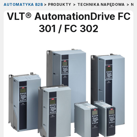
AUTOMATYKA B2B
>
PRODUKTY
>
TECHNIKA NAPĘDOWA
>
NA
VLT® AutomationDrive FC
301 / FC 302