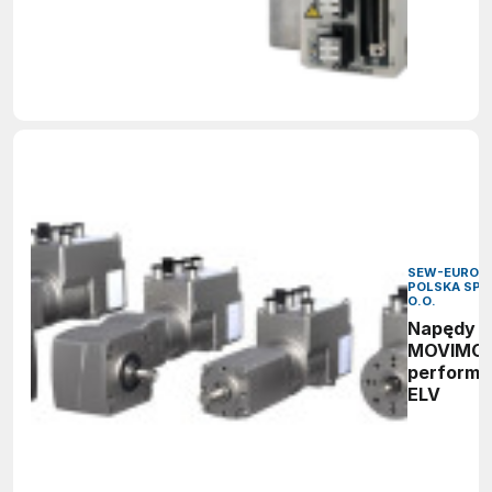
SEW-EURODR
POLSKA SP. 
O.O.
Napędy
MOVIMO
perform
ELV