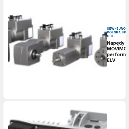
SEW-EURODR
POLSKA SP. 
O.O.
Napędy
MOVIMO
perform
ELV