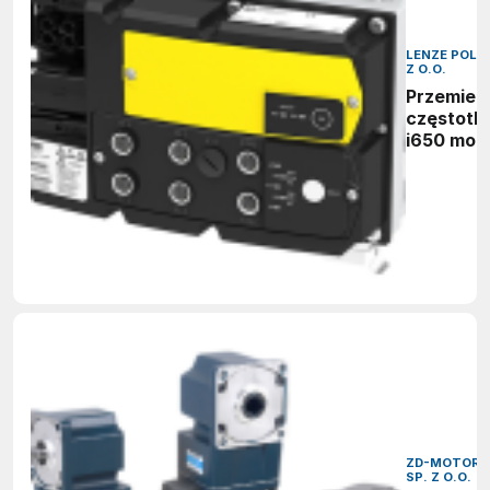
LENZE POLSK
Z O.O.
Przemien
częstotli
i650 mot
ZD-MOTOR
SP. Z O.O.