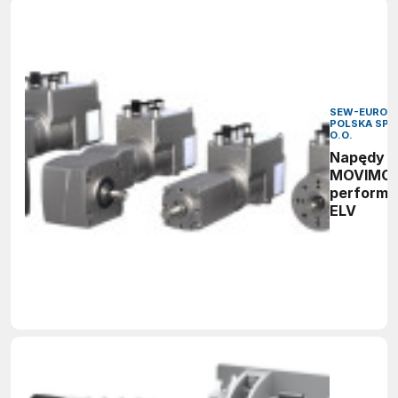
SEW-EURODR
POLSKA SP. 
O.O.
Napędy
MOVIMO
perform
ELV