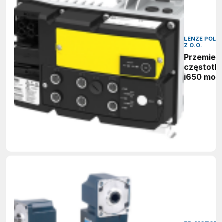
LENZE POLSK
Z O.O.
Przemien
częstotli
i650 mot