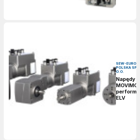
SEW-EURODR
POLSKA SP. 
O.O.
Napędy
MOVIMO
perform
ELV