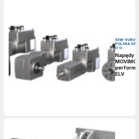
SEW-EURODR
POLSKA SP. 
O.O.
Napędy
MOVIMO
perform
ELV