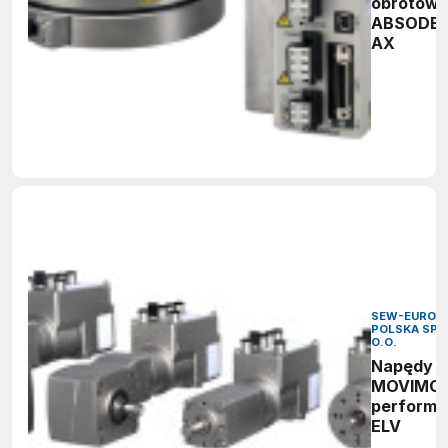
obrotow
ABSODE
AX
SEW-EURODR
POLSKA SP. 
O.O.
Napędy
MOVIMO
perform
ELV