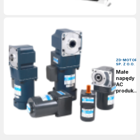
ZD-MOTOR
SP. Z O.O.
Małe
napędy
AC
produkcji
ZD-
MOTOR