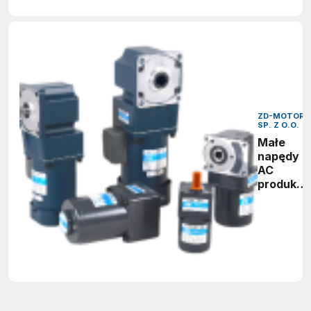
ZD-MOTOR
SP. Z O.O.
Małe
napędy
AC
produkcji
ZD-
MOTOR