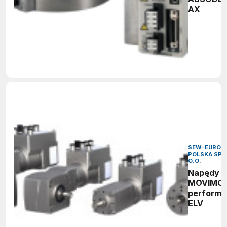
AX
SEW-EURODR
POLSKA SP. 
O.O.
Napędy
MOVIMO
perform
ELV