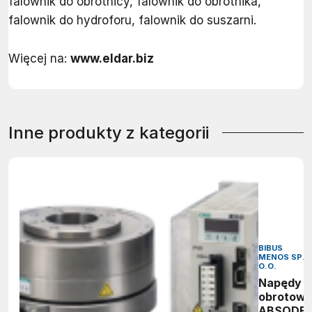
falownik do obrotnicy, falownik do obrotnika,
falownik do hydroforu, falownik do suszarni.
Więcej na:
www.eldar.biz
Inne produkty z kategorii
BIBUS
MENOS SP. 
O.O.
Napędy
obrotow
ABSODE