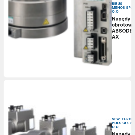
BIBUS
MENOS SP. 
O.O.
Napędy
obrotow
ABSODE
AX
SEW-EURODR
POLSKA SP. 
O.O.
Napędy