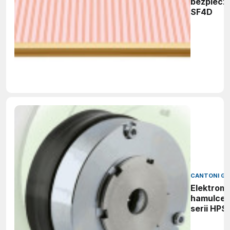
bezpiecz
SF4D
CANTONI G
Elektrom
hamulce 
serii HPS