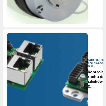
FAULHABER
POLSKA SP. 
O.O.
Kontroler
ruchu do
silników 
z
enkodere
BLDC i
liniowych
mocy do