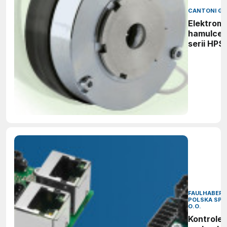
CANTONI G
Elektrom
hamulce 
serii HPS
FAULHABER
POLSKA SP. 
O.O.
Kontroler