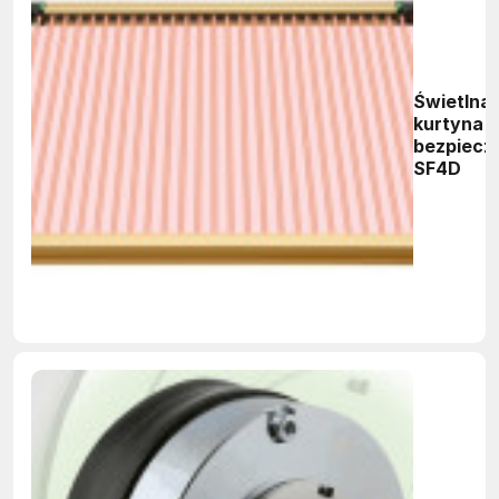
Świetlna
kurtyna
bezpiecz
SF4D