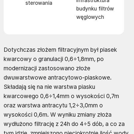
Infrastruktura
sterowania
budynku filtrów
węglowych
Dotychczas złożem filtracyjnym był piasek
kwarcowy o granulacji 0,6÷1,8mm, po
modernizacji zastosowano złoże
dwuwarstwowe antracytowo-piaskowe.
Składają się na nie warstwa piasku
kwarcowego 0,6÷1,4mm o wysokości 0,7m
oraz warstwa antracytu 1,2÷3,0mm o
wysokości 0,6m. W wyniku zmiany złoża
wydłużono filtrację z 24h do 4÷5 dób, a co za
tym idzie, zmniejszono pięciokrotnie ilość wody