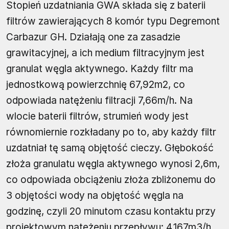
Stopień uzdatniania GWA składa się z baterii
filtrów zawierających 8 komór typu Degremont
Carbazur GH. Działają one za zasadzie
grawitacyjnej, a ich medium filtracyjnym jest
granulat węgla aktywnego. Każdy filtr ma
jednostkową powierzchnię 67,92m2, co
odpowiada natężeniu filtracji 7,66m/h. Na
wlocie baterii filtrów, strumień wody jest
równomiernie rozkładany po to, aby każdy filtr
uzdatniał tę samą objętość cieczy. Głębokość
złoża granulatu węgla aktywnego wynosi 2,6m,
co odpowiada obciążeniu złoża zbliżonemu do
3 objętości wody na objętość węgla na
godzinę, czyli 20 minutom czasu kontaktu przy
projektowym natężeniu przepływu: 4,167m3/h.