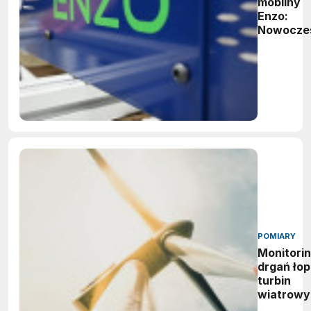
mobilny
Enzo:
Nowocze
logistyka
procesac
testowyc
technolo
Beckhoff
POMIARY
Monitori
drgań łop
turbin
wiatrowy
wdrożeni