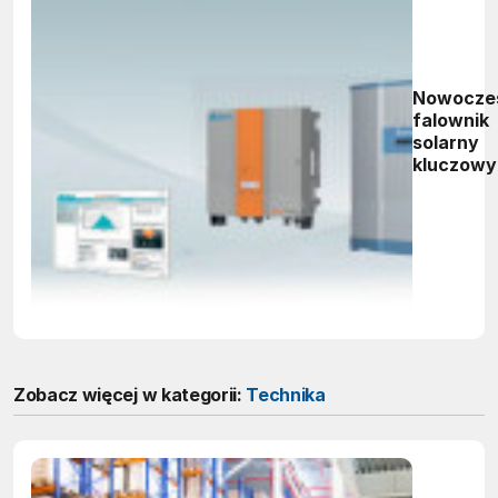
Nowocze
falownik
solarny
kluczow
element
wydajnej
instalacji
fotowolta
Zobacz więcej w kategorii:
Technika