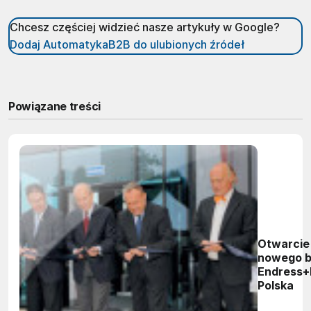
Chcesz częściej widzieć nasze artykuły w Google?
Dodaj AutomatykaB2B do ulubionych źródeł
Powiązane treści
Otwarcie
nowego b
Endress+
Polska