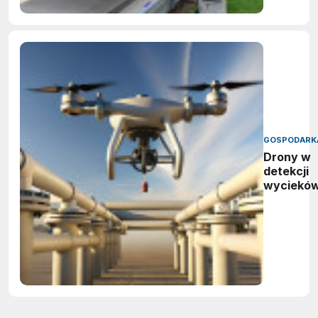
GOSPODARK
Drony w
detekcji
wyciekó