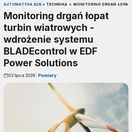
AUTOMATYKA B2B
>
TECHNIKA
>
MONITORING DRGAŃ ŁOPAT 
Monitoring drgań łopat
turbin wiatrowych -
wdrożenie systemu
BLADEcontrol w EDF
Power Solutions
03 lipca 2026
Pomiary