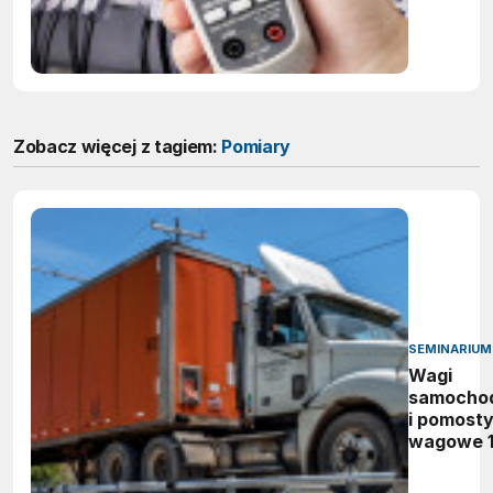
Zobacz więcej z tagiem:
Pomiary
SEMINARIUM
Wagi
samocho
i pomost
wagowe 1
Jak wybr
zainstalo