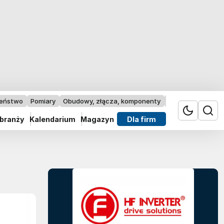
zeństwo
Pomiary
Obudowy, złącza, komponenty
Przemysł 4.0
 branży
Kalendarium
Magazyn
Dla firm