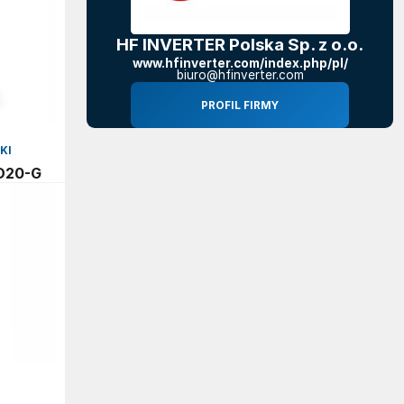
HF INVERTER Polska Sp. z o.o.
www.hfinverter.com/index.php/pl/
biuro@hfinverter.com
PROFIL FIRMY
KI
D20-G