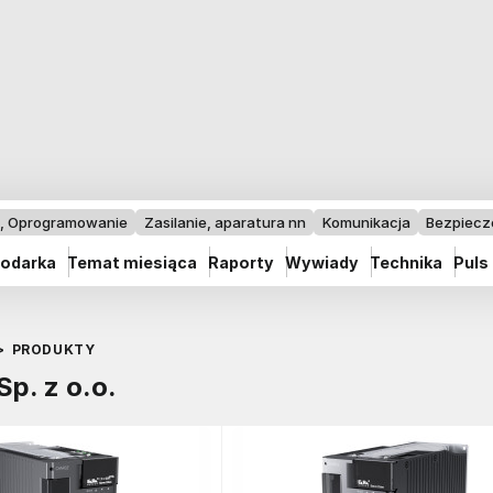
I, Oprogramowanie
Zasilanie, aparatura nn
Komunikacja
Bezpiec
odarka
Temat miesiąca
Raporty
Wywiady
Technika
Puls
>
PRODUKTY
p. z o.o.