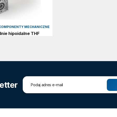
I KOMPONENTY MECHANICZNE
dnie hipoidalne THF
etter