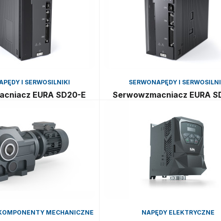
PĘDY I SERWOSILNIKI
SERWONAPĘDY I SERWOSILNI
cniacz EURA SD20-E
Serwowzmacniacz EURA S
I KOMPONENTY MECHANICZNE
NAPĘDY ELEKTRYCZNE