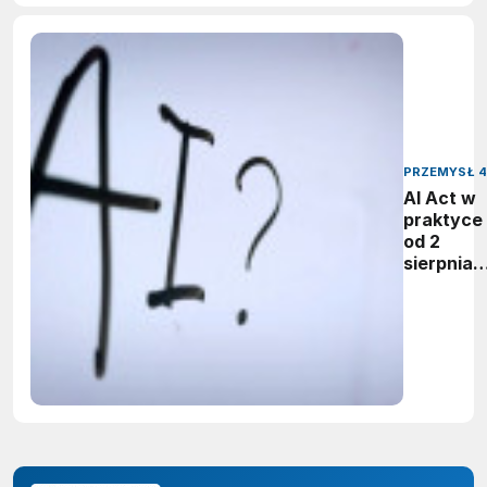
PRZEMYSŁ 4
AI Act w
praktyce 
od 2
sierpnia
firmy maj
obowiąze
ujawnian
zastoso
sztuczne
inteligenc