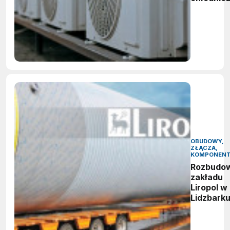
OBUDOWY,
ZŁĄCZA,
KOMPONEN
Rozbudo
zakładu
Liropol w
Lidzbark