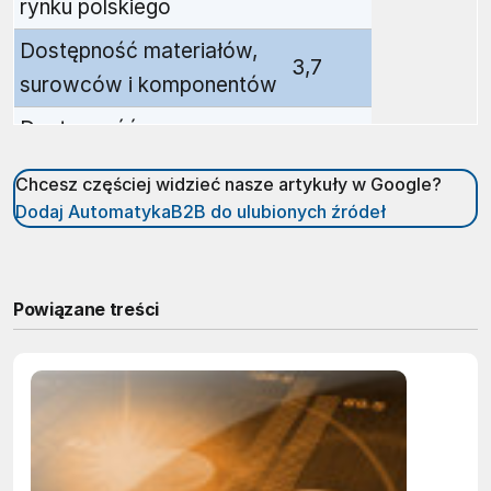
rynku polskiego
Dostępność materiałów,
3,7
surowców i komponentów
Dostępność
wykwalifikowanej siły
3,6
Chcesz częściej widzieć nasze artykuły w Google?
roboczej
Dodaj AutomatykaB2B do ulubionych źródeł
Stabilność polityczna
Jakość oferowanych
3,4
gruntów inwestycyjnych
Powiązane treści
Koszty pracy (ogółem)
Proces nabywania
nieruchomości
3,3
Ogólna ocena klimatu
inwestycyjnego