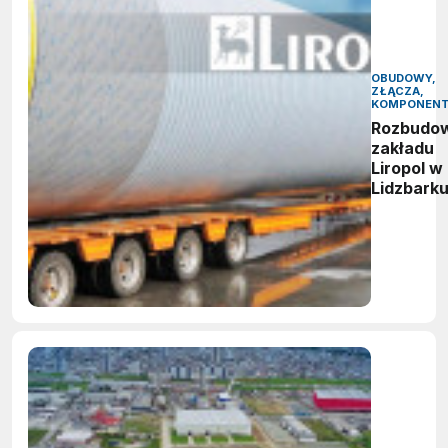
OBUDOWY,
ZŁĄCZA,
KOMPONEN
Rozbudo
zakładu
Liropol w
Lidzbark