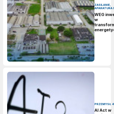
ZASILANIE,
APARATURA 
WEG inwe
w
transfor
energety
Nowy,
zaawans
zakład
produkcy
systemó
BESS w Br
PRZEMYSŁ 4
AI Act w