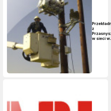
Przekładn
z
Przasnys
w sieci w
Wielkiej
Brytanii