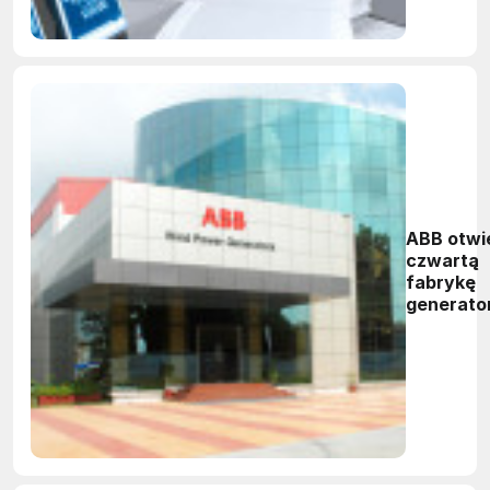
ABB otwi
czwartą
fabrykę
generato
do turbin
wiatrowy