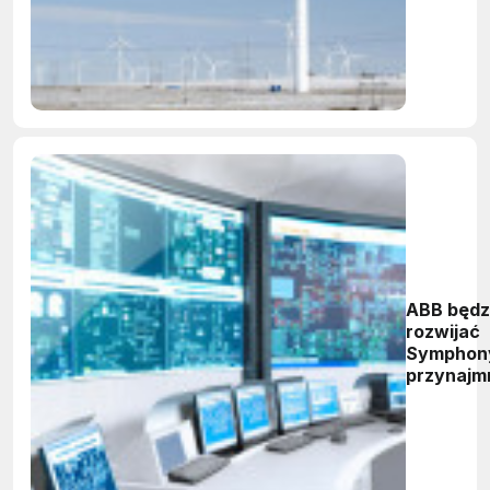
ABB będz
rozwijać
Symphon
przynajmn
do 2015 r