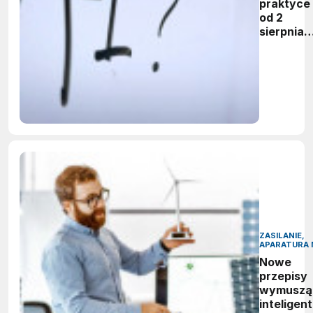
praktyce 
od 2
sierpnia
firmy maj
obowiąze
ujawnian
zastoso
sztuczne
inteligenc
ZASILANIE,
APARATURA 
Nowe
przepisy
wymuszą
inteligen