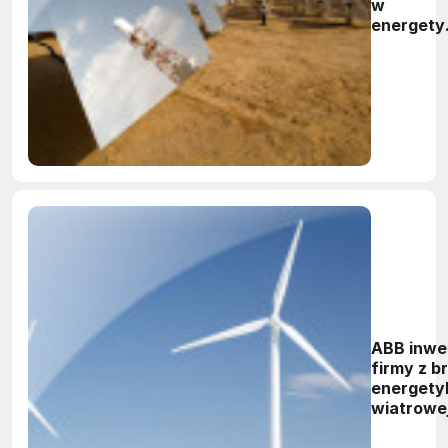
w
energety
słoneczn
ABB inwe
firmy z b
energety
wiatrowej
oprogra
dla prze