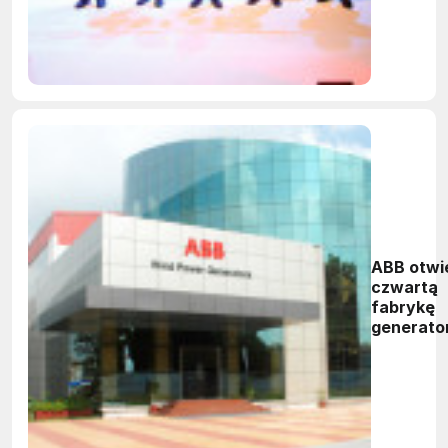
ABB otwi
czwartą
fabrykę
generato
do turbin
wiatrowy