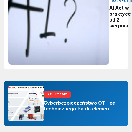
PRZEMYSŁ 4
AI Act w
praktyce 
od 2
sierpnia
firmy maj
obowiąze
ujawnian
zastoso
sztuczne
inteligenc
POLECAMY
Cyberbezpieczeństwo OT - od
technicznego tła do elementu
odporności organizacji