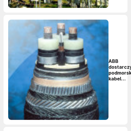
ABB
dostarcz
podmorsk
kabel
elektryc