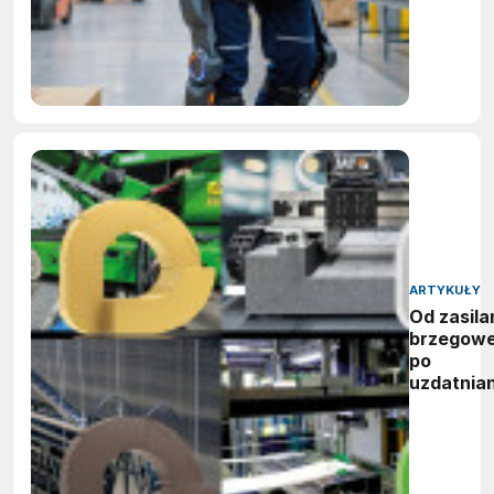
ARTYKUŁY
Od zasila
brzegow
po
uzdatnian
wody:
zwycięzc
nagród
vector
awards