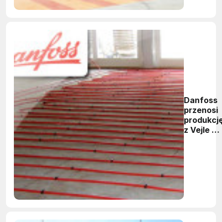
Danfoss
przenosi
produkcj
z Vejle do
Grodzisk