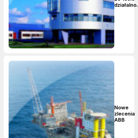
działalno
i zmienia
strukturę
Nowe
zlecenia
ABB