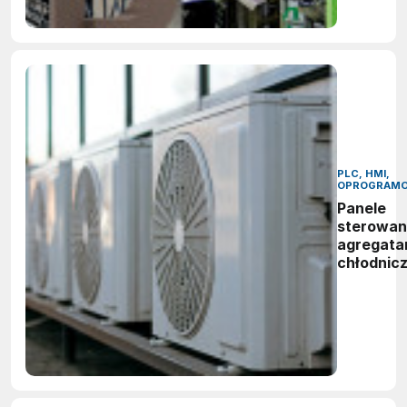
2026
PLC, HMI,
OPROGRAMO
Panele
sterowan
agregata
chłodnic