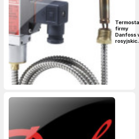
Termosta
firmy
Danfoss 
rosyjskic
pociągac