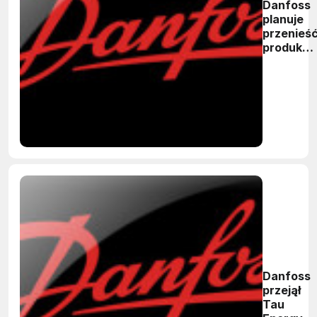
Danfoss
planuje
przenieś
produkcj
z Finlandi
do Polski 
na
Słowenię
Danfoss
przejął
Tau