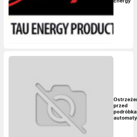
Energy
Ostrzeże
przed
podróbka
automaty
Danfoss