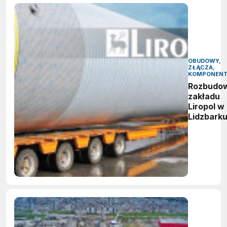
OBUDOWY,
ZŁĄCZA,
KOMPONEN
Rozbudo
zakładu
Liropol w
Lidzbark