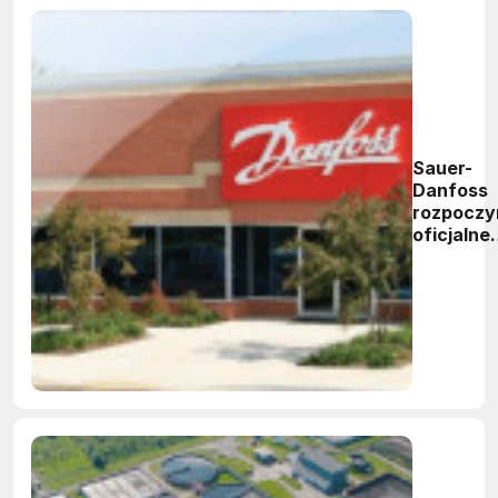
Sauer-
Danfoss
rozpoczy
oficjalne
działanie
jako
Danfoss