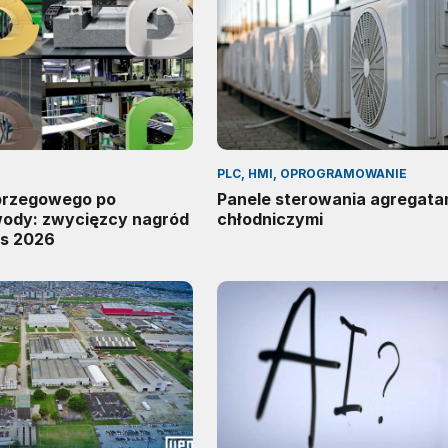
PLC, HMI, OPROGRAMOWANIE
 brzegowego po
Panele sterowania agregata
wody: zwycięzcy nagród
chłodniczymi
s 2026