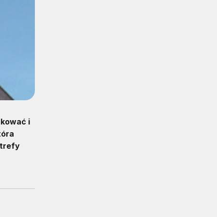
ukować i
tóra
strefy