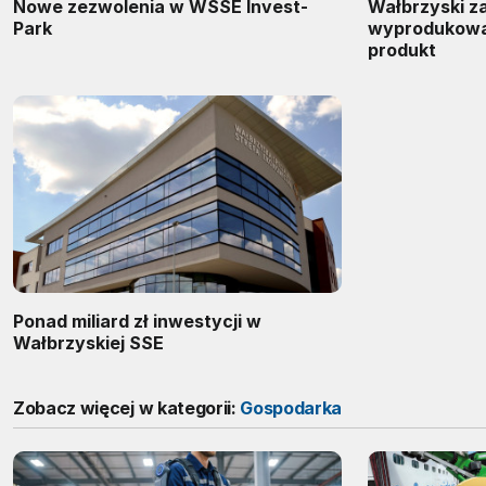
Nowe zezwolenia w WSSE Invest-
Wałbrzyski z
Park
wyprodukował
produkt
Ponad miliard zł inwestycji w
Wałbrzyskiej SSE
Zobacz więcej w kategorii:
Gospodarka