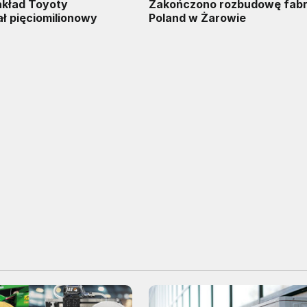
akład Toyoty
Zakończono rozbudowę fabr
 pięciomilionowy
Poland w Żarowie