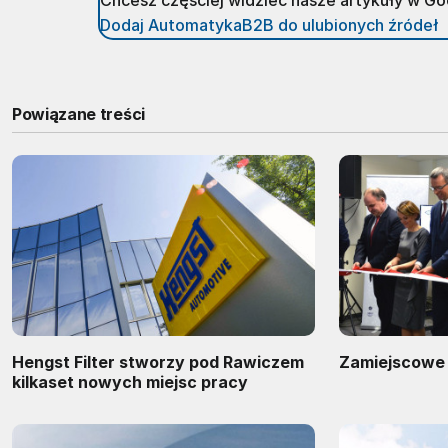
Chcesz częściej widzieć nasze artykuły w G
Dodaj AutomatykaB2B do ulubionych źródeł
Powiązane treści
Hengst Filter stworzy pod Rawiczem
Zamiejscowe
kilkaset nowych miejsc pracy