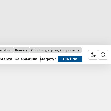
zeństwo
Pomiary
Obudowy, złącza, komponenty
Przemysł 4.0
 branży
Kalendarium
Magazyn
Dla firm
-