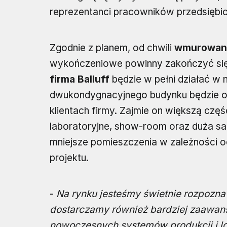
reprezentanci pracowników przedsiębi
Zgodnie z planem, od chwili
wmurowani
wykończeniowe powinny zakończyć się 
firma Balluff
będzie w pełni działać w n
dwukondygnacyjnego budynku będzie ob
klientach firmy. Zajmie on większą czę
laboratoryjne, show-room oraz duża sal
mniejsze pomieszczenia w zależności 
projektu.
-
Na rynku jesteśmy świetnie rozpozn
dostarczamy również bardziej zaawa
nowoczesnych systemów produkcji i log