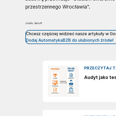
przestrzennego Wrocławia".
źródło: Balluff
Chcesz częściej widzieć nasze artykuły w G
Dodaj AutomatykaB2B do ulubionych źródeł