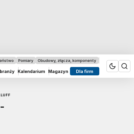
zeństwo
Pomiary
Obudowy, złącza, komponenty
Przemysł 4.0
 branży
Kalendarium
Magazyn
Dla firm
LUFF
-