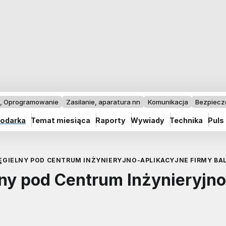
I, Oprogramowanie
Zasilanie, aparatura nn
Komunikacja
Bezpiec
odarka
Temat miesiąca
Raporty
Wywiady
Technika
Puls
IELNY POD CENTRUM INŻYNIERYJNO-APLIKACYJNE FIRMY BAL
y pod Centrum Inżynieryjno