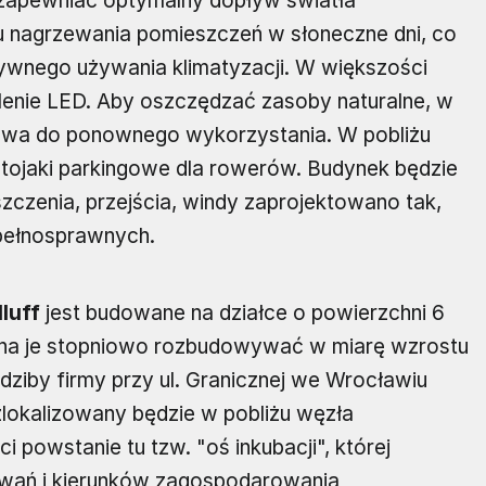
 zapewniać optymalny dopływ światła
u nagrzewania pomieszczeń w słoneczne dni, co
ywnego używania klimatyzacji. W większości
enie LED. Aby oszczędzać zasoby naturalne, w
owa do ponownego wykorzystania. W pobliżu
tojaki parkingowe dla rowerów. Budynek będzie
zczenia, przejścia, windy zaprojektowano tak,
epełnosprawnych.
luff
jest budowane na działce o powierzchni 6
ożna je stopniowo rozbudowywać w miarę wzrostu
dziby firmy przy ul. Granicznej we Wrocławiu
 zlokalizowany będzie w pobliżu węzła
i powstanie tu tzw. "oś inkubacji", której
wań i kierunków zagospodarowania