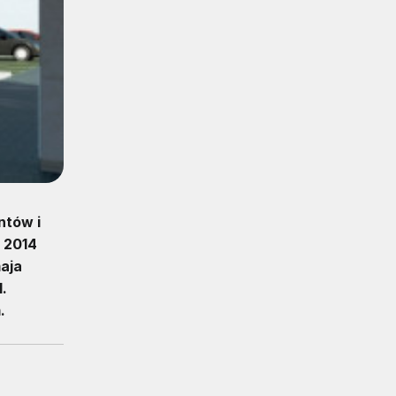
ntów i
ą 2014
maja
.
.