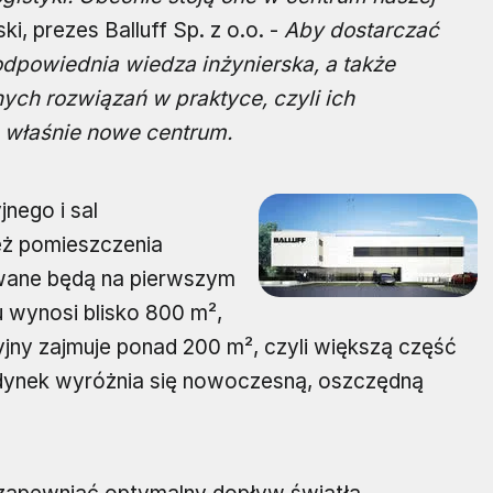
i, prezes Balluff Sp. z o.o. -
Aby dostarczać
odpowiednia wiedza inżynierska, a także
ych rozwiązań w praktyce, czyli ich
 właśnie nowe centrum.
nego i sal
eż pomieszczenia
owane będą na pierwszym
u wynosi blisko 800 m²,
jny zajmuje ponad 200 m², czyli większą część
budynek wyróżnia się nowoczesną, oszczędną