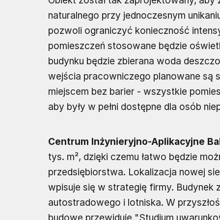
Obiekt został tak zaprojektowany, aby
naturalnego przy jednoczesnym unikani
pozwoli ograniczyć konieczność intens
pomieszczeń stosowane będzie oświetl
budynku będzie zbierana woda deszcz
wejścia pracowniczego planowane są s
miejscem bez barier - wszystkie pomies
aby były w pełni dostępne dla osób ni
Centrum Inżynieryjno-Aplikacyjne Bal
tys. m², dzięki czemu łatwo będzie m
przedsiębiorstwa. Lokalizacja nowej sie
wpisuje się w strategię firmy. Budynek
autostradowego i lotniska. W przyszłośc
budowę przewiduje "Studium uwarunko