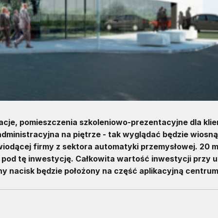
je, pomieszczenia szkoleniowo-prezentacyjne dla klie
administracyjna na piętrze - tak wyglądać będzie wiosn
 wiodącej firmy z sektora automatyki przemysłowej. 20 
od tę inwestycję. Całkowita wartość inwestycji przy ul
ny nacisk będzie położony na część aplikacyjną centrum