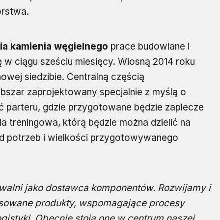
orstwa.
a kamienia węgielnego
prace budowlane i
w ciągu sześciu miesięcy. Wiosną 2014 roku
owej siedzibie. Centralną częścią
szar zaprojektowany specjalnie z myślą o
ść parteru, gdzie przygotowane będzie zaplecze
a treningowa, którą będzie można dzielić na
od potrzeb i wielkości przygotowywanego
awalni jako dostawca komponentów. Rozwijamy i
nsowane produkty, wspomagające procesy
istyki. Obecnie stoją one w centrum naszej