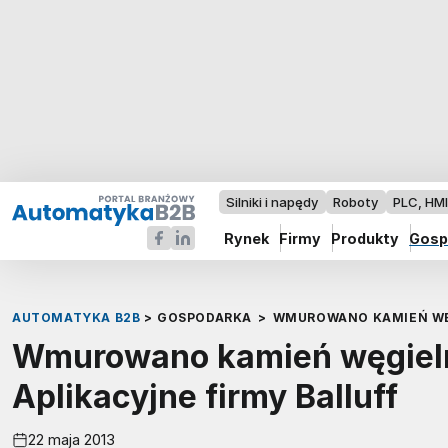
Silniki i napędy
Roboty
PLC, HM
Rynek
Firmy
Produkty
Gosp
AUTOMATYKA B2B
>
GOSPODARKA
>
WMUROWANO KAMIEŃ WĘG
Wmurowano kamień węgieln
Aplikacyjne firmy Balluff
22 maja 2013