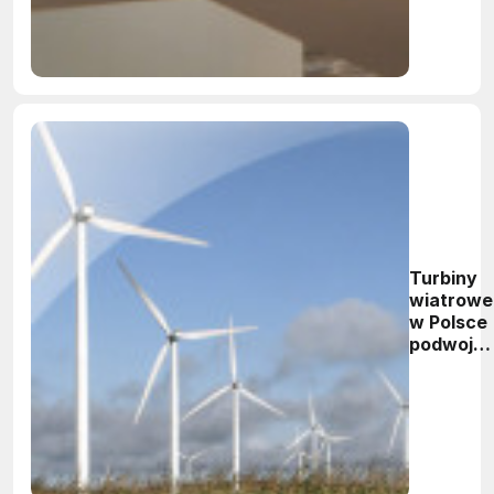
zarządu
koncernu
w
Warszaw
Turbiny
wiatrowe
w Polsce
podwoją
moce