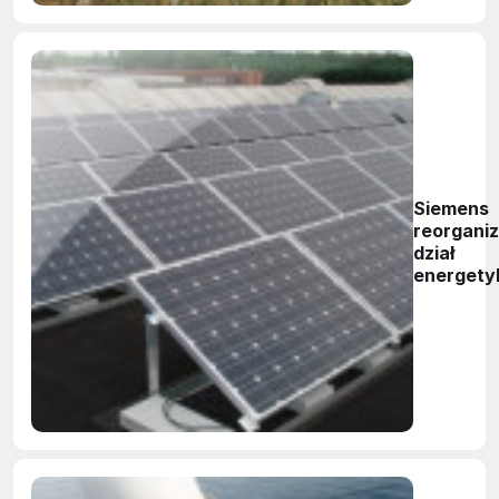
Siemens
reorganiz
dział
energety
odnawial