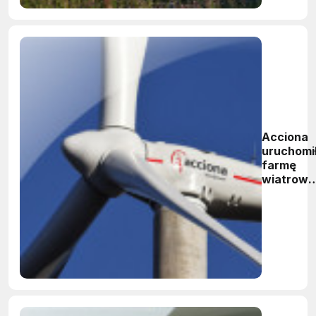
Acciona
uruchomi
farmę
wiatrową
Krobia