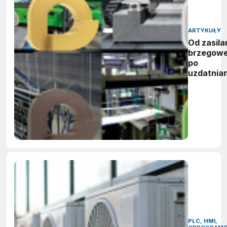
ARTYKUŁY
Od zasila
brzegow
po
uzdatnian
wody:
zwycięzc
nagród
vector
awards
2026
PLC, HMI,