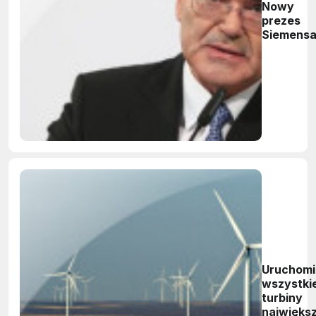
Nowy
prezes
Siemens
Uruchom
wszystki
turbiny
największ