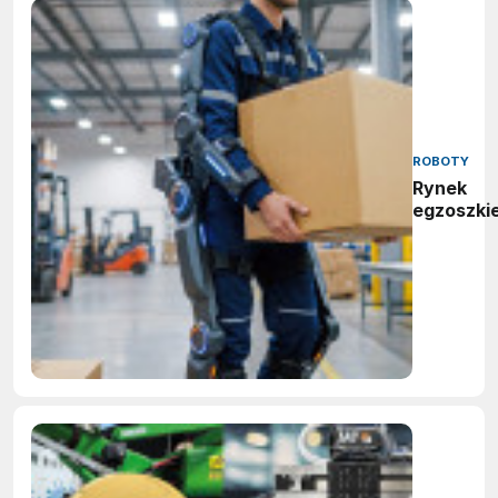
ROBOTY
Rynek
egzoszki