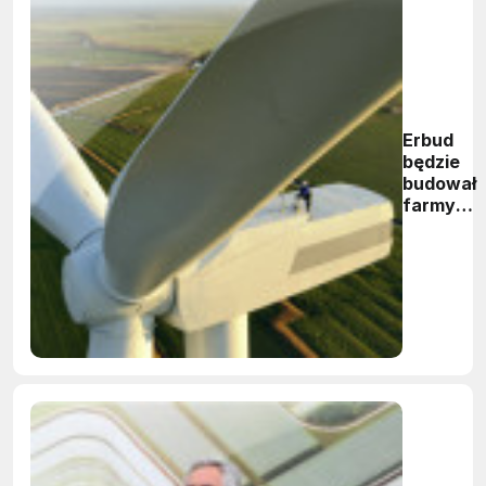
Erbud
będzie
budował
farmy
wiatrowe
dla Polish
Energy
Partners