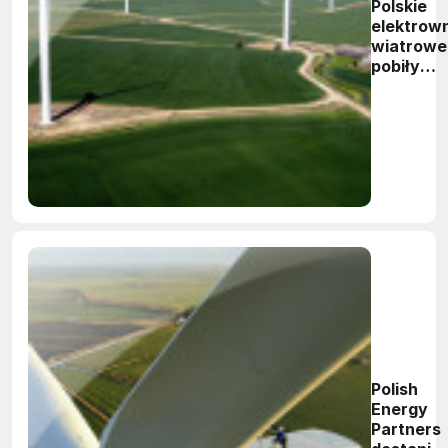
Polskie
elektrow
wiatrowe
pobiły
rekord
produkcji
energii
elektrycz
Polish
Energy
Partners