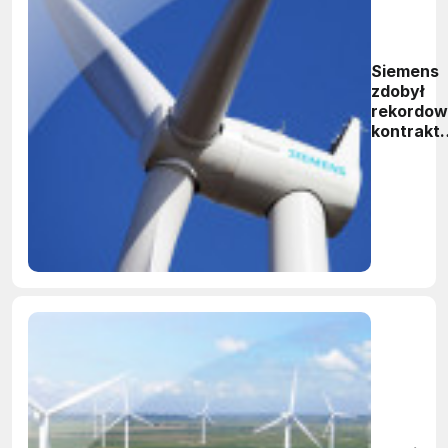
Siemens
zdobył
rekordo
kontrakt
na
dostawę
turbin