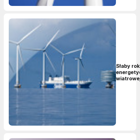
Słaby rok
energety
wiatrowe