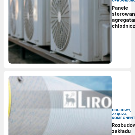
OPROGRAMO
Panele
sterowan
agregata
chłodnic
OBUDOWY,
ZŁĄCZA,
KOMPONEN
Rozbudo
zakładu