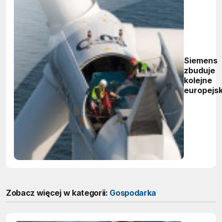
Siemens
zbuduje
kolejne
europejsk
"zielone
elektrow
Zobacz więcej w kategorii:
Gospodarka