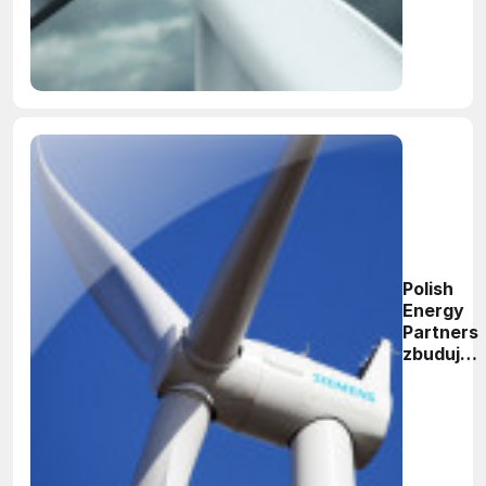
Polish
Energy
Partners
zbuduje
farmę
wiatrową
za blisko
220 mln
zł