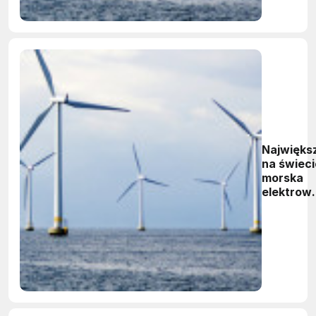
Najwięks
na świeci
morska
elektrow
wiatrowa
będzie
kosztowa
6 mld
funtów