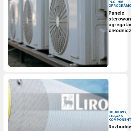
PLC, HMI,
OPROGRAMO
Panele
sterowan
agregata
chłodnic
OBUDOWY,
ZŁĄCZA,
KOMPONEN
Rozbudo