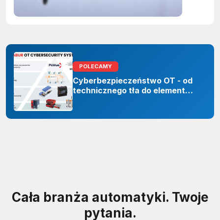
sztuczne
inteligenc
POLECAMY
Cyberbezpieczeństwo OT - od
technicznego tła do elementu
odporności organizacji
Cała branża automatyki. Twoje
pytania.