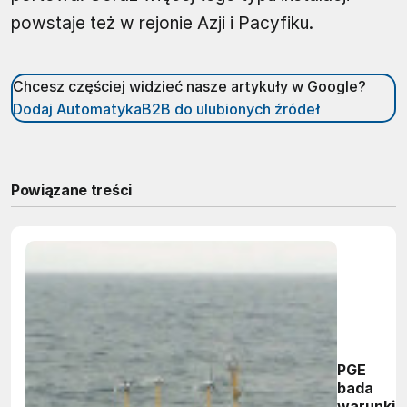
powstaje też w rejonie Azji i Pacyfiku.
Chcesz częściej widzieć nasze artykuły w Google?
Dodaj AutomatykaB2B do ulubionych źródeł
Powiązane treści
PGE
bada
warunki