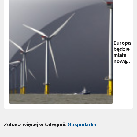
Europa
będzie
miała
nową
najwięks
na świeci
morską
farmę
wiatrową
Zobacz więcej w kategorii:
Gospodarka