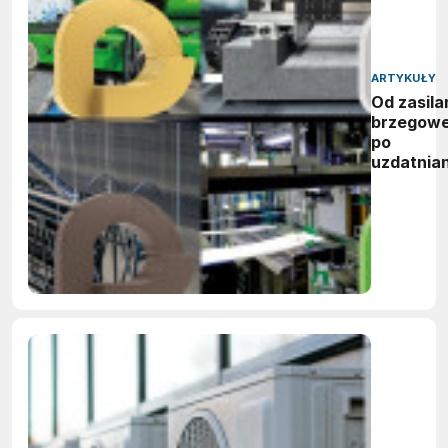
ARTYKUŁY
Od zasila
brzegow
po
uzdatnian
wody:
zwycięzc
nagród
vector
awards
2026