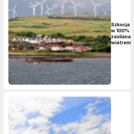
Szkocja
w 100%
zasilana
wiatrem