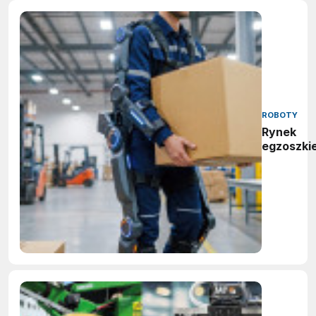
ROBOTY
Rynek
egzoszki