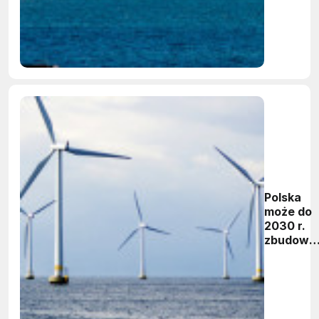
wiatrowe
na
Bałtyku
Polska
może do
2030 r.
zbudowa
morskie
farmy
wiatrowe
o mocy 6
GW