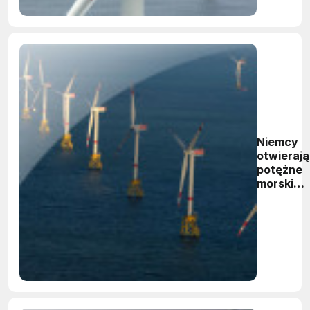
Niemcy
otwierają
potężne
morskie
farmy
wiatrowe