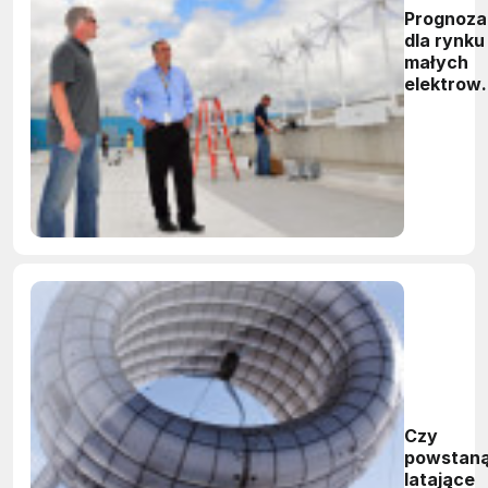
Prognoza
dla rynku
małych
elektrown
wiatrowy
Czy
powstan
latające