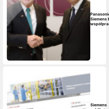
Panasonic
Siemens 
współpr
Siemens