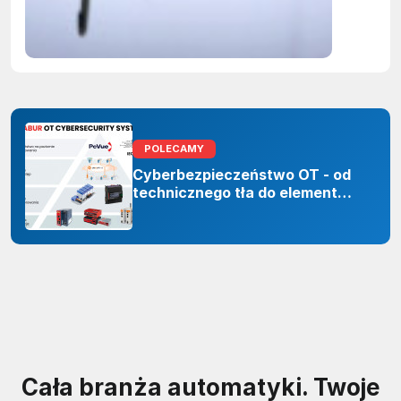
zastoso
sztuczne
inteligenc
POLECAMY
Cyberbezpieczeństwo OT - od
technicznego tła do elementu
odporności organizacji
Cała branża automatyki. Twoje