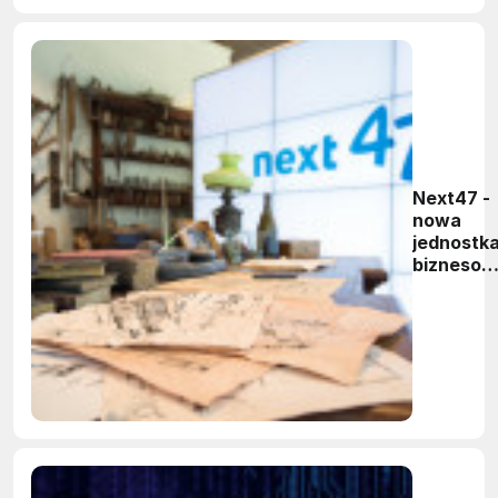
Next47 -
nowa
jednostk
biznesow
Siemens