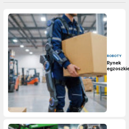
ROBOTY
Rynek
egzoszki