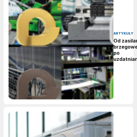
ARTYKUŁY
Od zasila
brzegow
po
uzdatnian
wody:
zwycięzc
nagród
vector
awards
2026