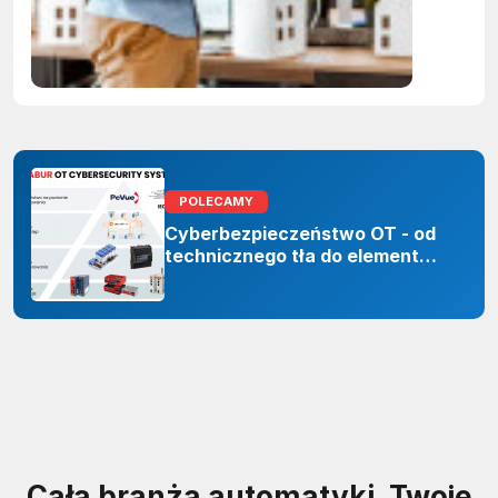
Polskie
firmy maj
czas do
2027 rok
POLECAMY
Cyberbezpieczeństwo OT - od
technicznego tła do elementu
odporności organizacji
Cała branża automatyki. Twoje