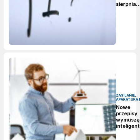
sierpnia
firmy maj
obowiąze
ujawnian
zastoso
sztuczne
inteligenc
ZASILANIE,
APARATURA 
Nowe
przepisy
wymuszą
inteligen
zarządza
energią.