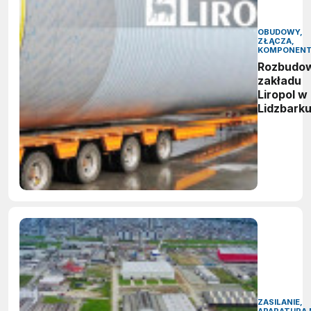
OBUDOWY,
ZŁĄCZA,
KOMPONEN
Rozbudo
zakładu
Liropol w
Lidzbark
ZASILANIE,