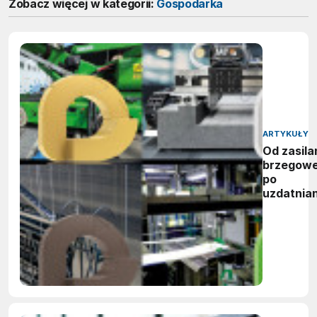
Zobacz więcej w kategorii:
Gospodarka
ARTYKUŁY
Od zasila
brzegow
po
uzdatnian
wody:
zwycięzc
nagród
vector
awards
2026