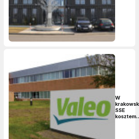
W
krakowsk
SSE
kosztem
420 mln z
Valeo
rozbuduj