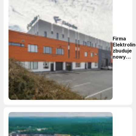
Firma
Elektroli
zbuduje
nowy
zakład w
Krakowsk
SSE