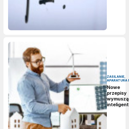
obowiąze
ujawnian
zastoso
sztuczne
inteligenc
ZASILANIE,
APARATURA 
Nowe
przepisy
wymuszą
inteligen
zarządza
energią.
Polskie
firmy maj