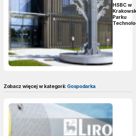
HSBC w
Krakows
Parku
Technolo
Zobacz więcej w kategorii:
Gospodarka