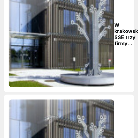
W
krakowsk
SSE trzy
firmy
zainwest
ponad 112
mln zł