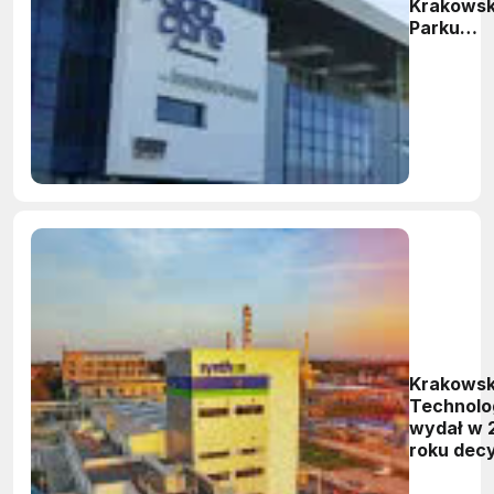
Krakows
Parku
Technolo
Krakowsk
Technolo
wydał w 
roku dec
inwestyc