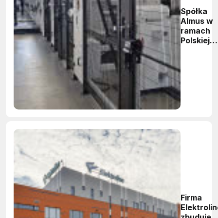
Spółka
Almus w
ramach
Polskiej
Strefy
Inwestycj
zwiększy
moce
produkcy
Firma
Elektroli
zbuduje